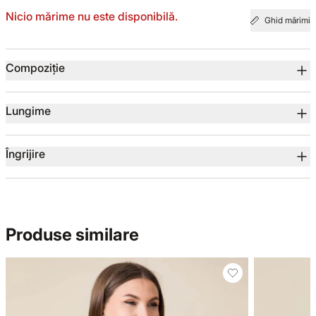
Nicio mărime nu este disponibilă.
Ghid mărimi
TOTUL DE LA -50%
Detalii produs
Compoziție
TOTUL DE LA -30% LA -65%
Lungime
Îngrijire
Produse similare