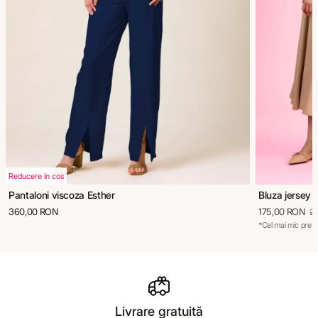
Reducere in cos
Pantaloni viscoza Esther
Bluza jersey 
360,00 RON
175,00 RON
2
*Cel mai mic preț 
Livrare gratuită