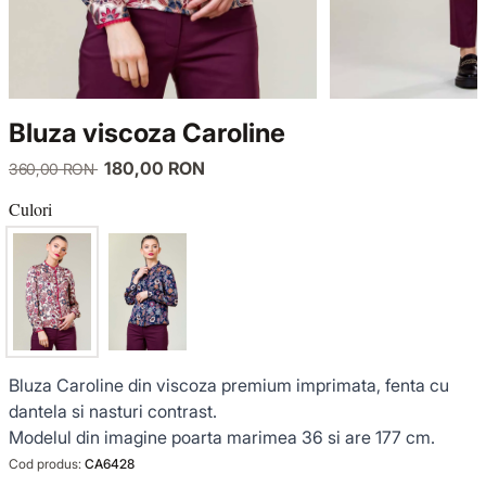
TRICOTAJE
LUCE DEL TERRA
COMPLEURI
GECI ȘI PALTOANE
SENSE LIMITED EDITION
TRICOTAJE
Bluza viscoza Caroline
SACOURI ȘI JACHETE
OFFICE MOOD
GECI ȘI PALTOANE
180,00 RON
360,00 RON
ȚINUTE DE OCAZIE
SACOURI ȘI JACHETE
Culori
VEZI TOATE REDUCERILE
ȚINUTE DE OCAZIE
NOUTĂȚI
Bluza Caroline din viscoza premium imprimata, fenta cu
COLECȚIA DIN IN
dantela si nasturi contrast.
Modelul din imagine poarta marimea 36 si are 177 cm.
GARDEROBA DE VACANȚĂ
Cod produs:
CA6428