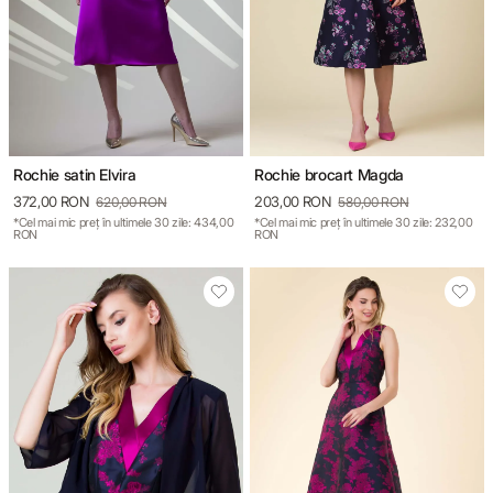
Rochie satin Elvira
Rochie brocart Magda
372,00 RON
203,00 RON
620,00 RON
580,00 RON
*Cel mai mic preț în ultimele 30 zile: 434,00
*Cel mai mic preț în ultimele 30 zile: 232,00
RON
RON