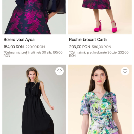
Bolero voal Ayda
Rochie brocart Carla
154,00 RON
203,00 RON
220,00 RON
580,00 RON
*Cel mai mic preț în ultimele 30 zile: 165,00
*Cel mai mic preț în ultimele 30 zile: 232,00
RON
RON