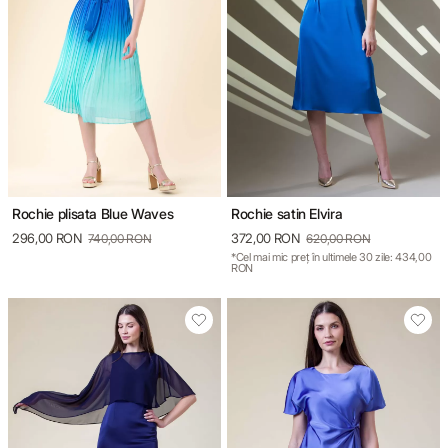
Rochie plisata Blue Waves
Rochie satin Elvira
296,00 RON
372,00 RON
740,00 RON
620,00 RON
*Cel mai mic preț în ultimele 30 zile: 434,00
RON