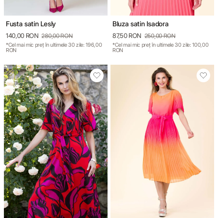
Fusta satin Lesly
Bluza satin Isadora
140,00 RON
87,50 RON
280,00 RON
250,00 RON
*Cel mai mic preț în ultimele 30 zile: 196,00
*Cel mai mic preț în ultimele 30 zile: 100,00
RON
RON