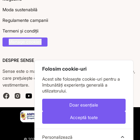
Moda sustenabilă
Regulamente campanii
Termeni și condiții
Manage cookies
DESPRE SENSE
Folosim cookie-uri
Sense este o marcă românească dedicată femeii moderne, active,
care prețuiește eleganța, confortul și calitatea pieselor
Acest site folosește cookie-uri pentru a
vestimentare.
îmbunătăți experiența generală a
utilizatorului.
Facebook
Instagram
YouTube
Doar esențiale
Acceptă toate
Personalizează
© 2026 Caremil S.R.L. Toate drepturile sunt rezervate.