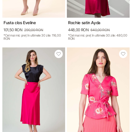
Fusta clos Eveline
Rochie satin Ayda
101,50 RON
448,00 RON
290,00 RON
640,00 RON
*Cel mai mic preț în ultimele 30 zile: 116,00
*Cel mai mic preț în ultimele 30 zile: 480,00
RON
RON