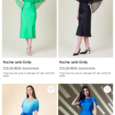
GARDEROBA DE VACANȚĂ
TOTUL DE LA -50%
TOTUL DE LA -30% LA -65%
Rochie satin Emily
Rochie satin Emily
372,00 RON
372,00 RON
620,00 RON
620,00 RON
*Cel mai mic preț în ultimele 30 zile: 434,00
*Cel mai mic preț în ultimele 30 zile: 434,00
RON
RON