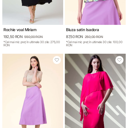
Rochie voal Miriam
Bluza satin Isadora
192,50 RON
87,50 RON
550,00 RON
250,00 RON
*Cel mai mic preț în ultimele 30 zile: 275,00
*Cel mai mic preț în ultimele 30 zile: 100,00
RON
RON