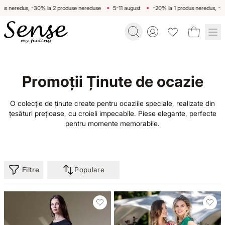
s neredus, -30% la 2 produse nereduse
5-11 august
-20% la 1 produs neredus, -30%
Toggle account menu
BACK
BACK
BACK
BACK
BACK
B
Promoții Ținute de ocazie
ROCHII
PRODUSE
ROCHII
HAPPY HOUR
DESPRE NOI
ROCH
Home
/
Categorii
O colecție de ținute create pentru ocaziile speciale, realizate din
ROCHII
FUSTE
SUMMER BREEZE
MODĂ SUSTENABILĂ
Rochii de zi
Roc
/
țesături prețioase, cu croieli impecabile. Piese elegante, perfecte
Ținute de ocazie
pentru momente memorabile.
FUSTE
PANTALONI
LEMON PIE
MAGAZINE
Rochii de ocazie
Roc
Filtre
Populare
PANTALONI
BLUZE ȘI CĂMĂȘI
MEDITERRANEAN SAND
Rochii imprimate
Roc
BLUZE ȘI CĂMĂȘI
COMPLEURI
POP OF GREEN
Rochii office
Roc