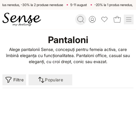
odus neredus, -30% la 2 produse nereduse
5-11 august
-20% la 1 produs neredus, -
Toggle account menu
BACK
BACK
BACK
BACK
BACK
B
Pantaloni
Home
/
ROCHII
PRODUSE
ROCHII
HAPPY HOUR
DESPRE NOI
ROCH
Alege pantalonii Sense, concepuți pentru femeia activa, care
Categorii
îmbină eleganța cu funcționalitatea. Pantaloni office, casual sau
/
eleganți, cu croi drept, conic sau evazat.
Pantaloni
ROCHII
FUSTE
SUMMER BREEZE
MODĂ SUSTENABILĂ
Rochii de zi
Roc
Filtre
Populare
PANTALONI
LEMON PIE
MAGAZINE
Rochii de ocazie
Roc
FUSTE
BLUZE ȘI CĂMĂȘI
MEDITERRANEAN SAND
Rochii imprimate
Roc
PANTALONI
COMPLEURI
POP OF GREEN
Rochii office
Roc
BLUZE ȘI CĂMĂȘI