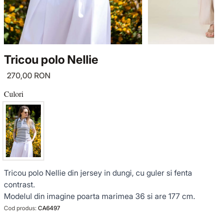
TRICOTAJE
LUCE DEL TERRA
COMPLEURI
GECI ȘI PALTOANE
SENSE LIMITED EDITION
TRICOTAJE
Tricou polo Nellie
SACOURI ȘI JACHETE
OFFICE MOOD
GECI ȘI PALTOANE
270,00 RON
ȚINUTE DE OCAZIE
SACOURI ȘI JACHETE
Culori
VEZI TOATE REDUCERILE
ȚINUTE DE OCAZIE
NOUTĂȚI
Tricou polo Nellie din jersey in dungi, cu guler si fenta
COLECȚIA DIN IN
contrast.
Modelul din imagine poarta marimea 36 si are 177 cm.
GARDEROBA DE VACANȚĂ
Cod produs:
CA6497