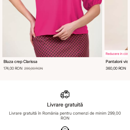
Reducere in cos
Bluza crep Clarissa
Pantaloni vis
174,00 RON
360,00 RON
290,00 RON
Livrare gratuită
Livrare gratuită în România pentru comenzi de minim 299,00
RON