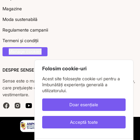
Magazine
Moda sustenabilă
Regulamente campanii
Termeni și condiții
Manage cookies
Folosim cookie-uri
DESPRE SENSE
Acest site folosește cookie-uri pentru a
Sense este o marcă românească dedicată femeii moderne, active,
îmbunătăți experiența generală a
care prețuiește eleganța, confortul și calitatea pieselor
utilizatorului.
vestimentare.
Doar esențiale
Facebook
Instagram
YouTube
Acceptă toate