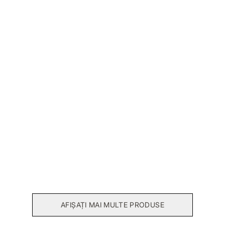
Reducere in cos
Rochie viscoza Anka
Rochie voal Salma
590,00 RON
216,00 RON
540,00 RON
AFIȘAȚI MAI MULTE PRODUSE