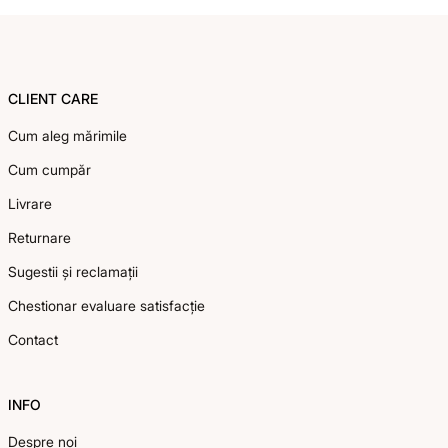
Footer
CLIENT CARE
Cum aleg mărimile
Cum cumpăr
Livrare
Returnare
Sugestii și reclamații
Chestionar evaluare satisfacție
Contact
INFO
Despre noi