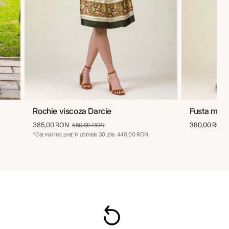
Rochie viscoza Darcie
Fusta midi
36
38
40
42
44
46
385,00 RON
380,00 RON
550,00 RON
*Cel mai mic preț în ultimele 30 zile: 440,00 RON