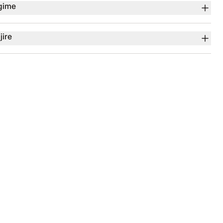
gime
jire