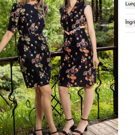
Lun
Îngri