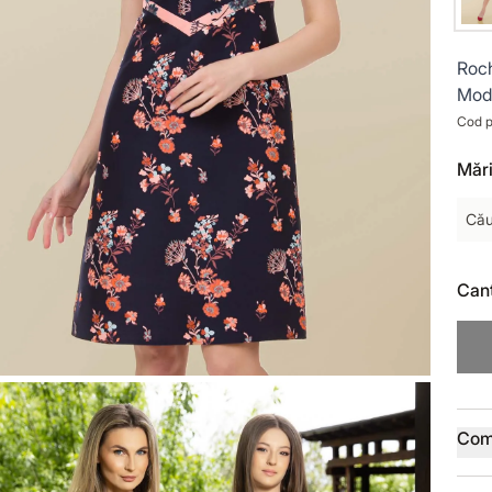
Roch
Mode
Cod p
Mări
Cău
Cant
Deta
Com