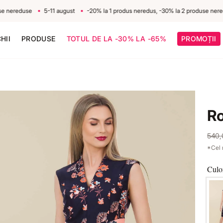
reduse
5-11 august
-20% la 1 produs neredus, -30% la 2 produse nereduse
HII
PRODUSE
TOTUL DE LA -30% LA -65%
PROMOȚII
Ro
540
*Cel 
Culo