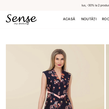
-20% la 1 produs neredus, -30% la 2 produse ne
ACASĂ
NOUTĂȚI
ROC