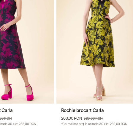
 Carla
Rochie brocart Carla
6
38
40
42
36
38
40
203,00 RON
,00 RON
580,00 RON
ltimele 30 zile: 232,00 RON
*Cel mai mic preț în ultimele 30 zile: 232,00 RON