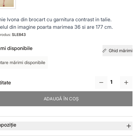
ie Ivona din brocart cu garnitura contrast in talie.
lul din imagine poarta marimea 36 si are 177 cm.
rodus:
SLE843
mi disponibile
Ghid mărimi
tare mărimi disponibile
itate
ADAUGĂ ÎN COȘ
lii produs
poziție