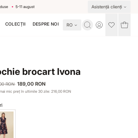
Asistență clienți
5-11 august
COLECȚII
DESPRE NOI
RO
Toggle account me
chie brocart Ivona
189,00 RON
,00 RON
mai mic preț în ultimile 30 zile: 216,00 RON
ri