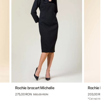
Rochie brocart Michelle
Rochie bro
36
38
40
42
44
46
275,00 RON
203,00 RON
550,00 RON
*Cel mai mic pre