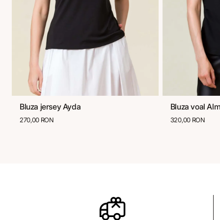
Bluza jersey Ayda
Bluza voal Al
36
38
40
42
44
46
36
38
270,00 RON
320,00 RON