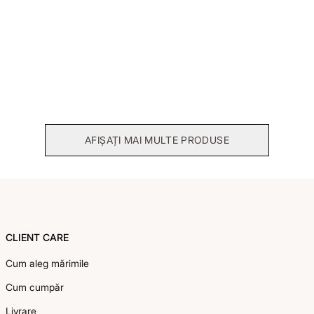
Reducere in cos
Reducere in cos
Pantaloni bumbac Ottilie
Bluza viscoza Daisy
340,00 RON
290,00 RON
AFIȘAȚI MAI MULTE PRODUSE
Footer
CLIENT CARE
Cum aleg mărimile
Cum cumpăr
Livrare