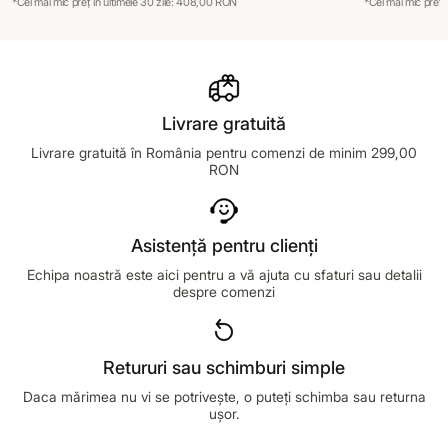
*Cel mai mic preț în ultimele 30 zile: 408,00 RON
*Cel mai mic preț 
Livrare gratuită
Livrare gratuită în România pentru comenzi de minim 299,00
RON
Asistență pentru clienți
Echipa noastră este aici pentru a vă ajuta cu sfaturi sau detalii
despre comenzi
Retururi sau schimburi simple
Daca mărimea nu vi se potrivește, o puteți schimba sau returna
ușor.