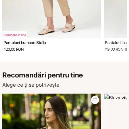
Reducere in cos
Pantaloni bumbac Stella
Pantaloni bu
420,00 RON
119,00 RON
34
Recomandări pentru tine
Alege ce ți se potrivește