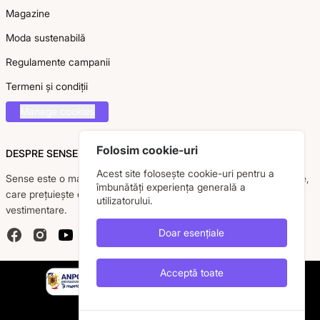
Magazine
Moda sustenabilă
Regulamente campanii
Termeni și condiții
Manage cookies
Folosim cookie-uri
DESPRE SENSE
Acest site folosește cookie-uri pentru a
Sense este o marcă românească dedicată femeii moderne, active,
îmbunătăți experiența generală a
care prețuiește eleganța, confortul și calitatea pieselor
utilizatorului.
vestimentare.
Doar esențiale
Facebook
Instagram
YouTube
Acceptă toate