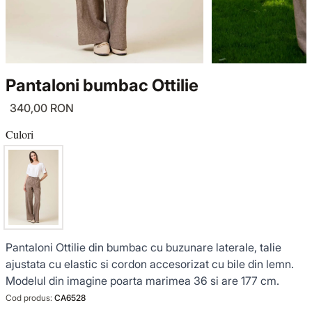
TRICOTAJE
LUCE DEL TERRA
COMPLEURI
GECI ȘI PALTOANE
SENSE LIMITED EDITION
TRICOTAJE
Pantaloni bumbac Ottilie
SACOURI ȘI JACHETE
OFFICE MOOD
GECI ȘI PALTOANE
340,00 RON
ȚINUTE DE OCAZIE
SACOURI ȘI JACHETE
Culori
VEZI TOATE REDUCERILE
ȚINUTE DE OCAZIE
NOUTĂȚI
Pantaloni Ottilie din bumbac cu buzunare laterale, talie
COLECȚIA DIN IN
ajustata cu elastic si cordon accesorizat cu bile din lemn.
Modelul din imagine poarta marimea 36 si are 177 cm.
GARDEROBA DE VACANȚĂ
Cod produs:
CA6528