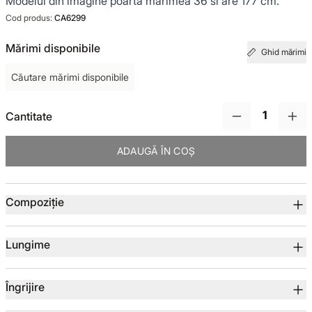
Modelul din imagine poarta marimea 36 si are 177 cm.
Cod produs:
CA6299
TOTUL DE LA -50%
Mărimi disponibile
Ghid mărimi
TOTUL DE LA -30% LA -65%
Căutare mărimi disponibile
Cantitate
ADAUGĂ ÎN COȘ
Detalii produs
Compoziție
Lungime
Îngrijire