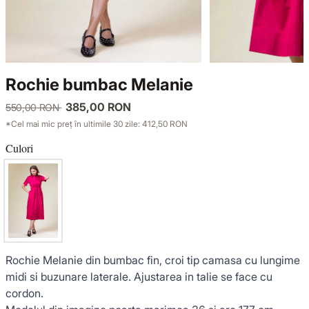
TRICOTAJE
LUCE DEL TERRA
COMPLEURI
GECI ȘI PALTOANE
SENSE LIMITED EDITION
TRICOTAJE
Rochie bumbac Melanie
SACOURI ȘI JACHETE
OFFICE MOOD
GECI ȘI PALTOANE
385,00 RON
550,00 RON
*Cel mai mic preț în ultimile 30 zile: 412,50 RON
ȚINUTE DE OCAZIE
SACOURI ȘI JACHETE
Culori
VEZI TOATE REDUCERILE
ȚINUTE DE OCAZIE
NOUTĂȚI
COLECȚIA DIN IN
Rochie Melanie din bumbac fin, croi tip camasa cu lungime
midi si buzunare laterale. Ajustarea in talie se face cu
cordon.
GARDEROBA DE VACANȚĂ