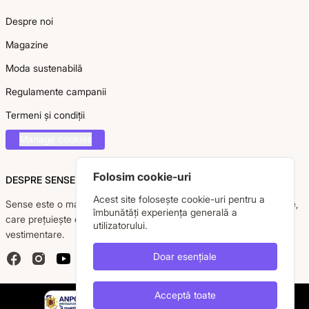
Despre noi
Magazine
Moda sustenabilă
Regulamente campanii
Termeni și condiții
Manage cookies
Folosim cookie-uri
DESPRE SENSE
Acest site folosește cookie-uri pentru a
Sense este o marcă românească dedicată femeii moderne, active,
îmbunătăți experiența generală a
care prețuiește eleganța, confortul și calitatea pieselor
utilizatorului.
vestimentare.
Doar esențiale
Facebook
Instagram
YouTube
Acceptă toate