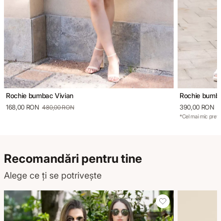
Rochie bumbac Vivian
Rochie bumba
168,00 RON
390,00 RON
480,00 RON
6
*Cel mai mic preț 
Recomandări pentru tine
Alege ce ți se potrivește