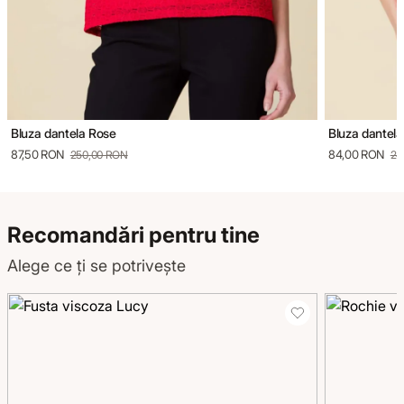
Bluza dantela Rose
Bluza dantela
87,50 RON
84,00 RON
250,00 RON
24
Recomandări pentru tine
Alege ce ți se potrivește