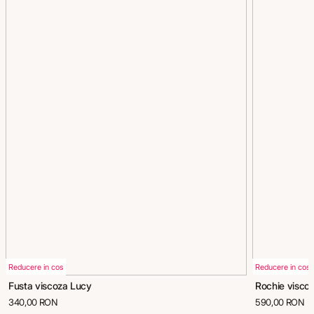
Reducere in cos
Reducere in cos
Fusta viscoza Lucy
Rochie visco
340,00 RON
590,00 RON