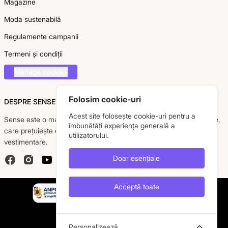
Magazine
Moda sustenabilă
Regulamente campanii
Termeni și condiții
Manage cookies
Folosim cookie-uri
DESPRE SENSE
Acest site folosește cookie-uri pentru a
Sense este o marcă românească dedicată femeii moderne, active,
îmbunătăți experiența generală a
care prețuiește eleganța, confortul și calitatea pieselor
utilizatorului.
vestimentare.
Doar esențiale
Facebook
Instagram
YouTube
Acceptă toate
Personalizează