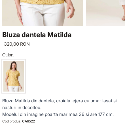
TRICOTAJE
LUCE DEL TERRA
COMPLEURI
GECI ȘI PALTOANE
SENSE LIMITED EDITION
TRICOTAJE
Bluza dantela Matilda
SACOURI ȘI JACHETE
OFFICE MOOD
GECI ȘI PALTOANE
320,00 RON
ȚINUTE DE OCAZIE
SACOURI ȘI JACHETE
Culori
VEZI TOATE REDUCERILE
ȚINUTE DE OCAZIE
NOUTĂȚI
Bluza Matilda din dantela, croiala lejera cu umar lasat si
COLECȚIA DIN IN
nasturi in decolteu.
Modelul din imagine poarta marimea 36 si are 177 cm.
GARDEROBA DE VACANȚĂ
Cod produs:
CA6522