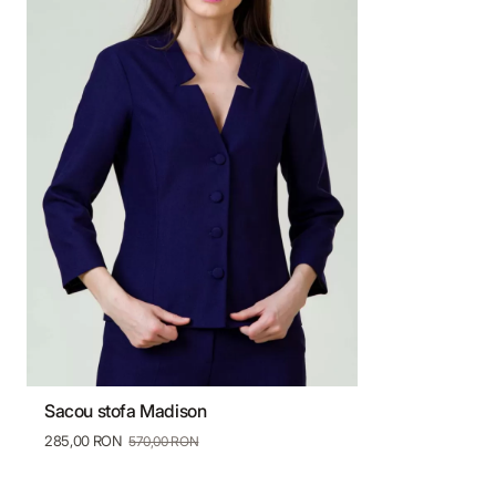
Sacou stofa Madison
36
38
40
42
44
46
285,00 RON
570,00 RON