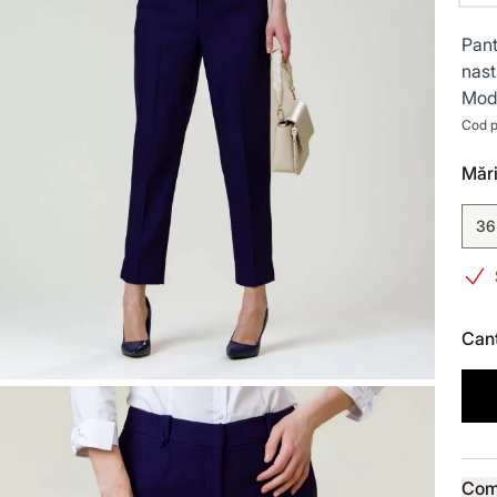
Pant
nast
Mode
Cod p
Mări
36
Cant
Deta
Com