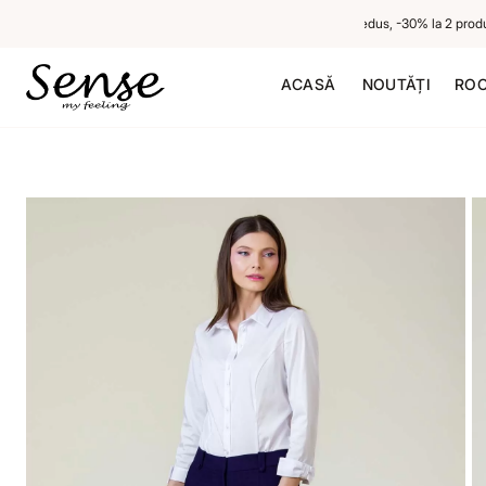
-20% la 1 produs neredus, -30% la 2 produse 
ACASĂ
NOUTĂȚI
ROC