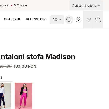
Asistență clienți
se
5-11 august
COLECȚII
DESPRE NOI
RO
Toggle account me
ntaloni stofa Madison
180,00 RON
,00 RON
ri