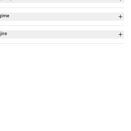
gime
jire