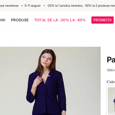
nereduse
5-11 august
-20% la 1 produs neredus, -30% la 2 produse neredu
HII
PRODUSE
TOTUL DE LA -30% LA -65%
PROMOȚII
Pa
360
Culo