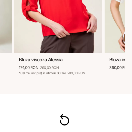
Bluza viscoza Alessia
Bluza in s
36
38
40
42
44
46
36
174,00 RON
360,00 RON
290,00 RON
*Cel mai mic preț în ultimele 30 zile: 203,00 RON