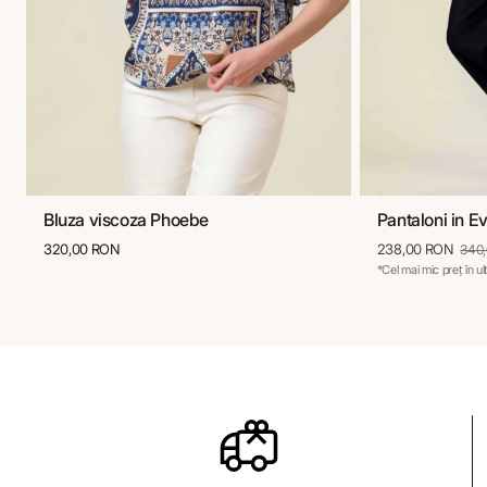
Bluza viscoza Phoebe
Pantaloni in E
36
38
40
42
44
46
36
38
320,00 RON
238,00 RON
340
*Cel mai mic preț în u