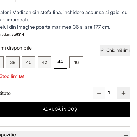
aloni Madison din stofa fina, inchidere ascunsa si gaici cu
uri imbracati.
lul din imagine poarta marimea 36 si are 177 cm.
rodus:
ca6314
mi disponibile
Ghid mărimi
44
38
40
42
46
Stoc limitat
itate
ADAUGĂ ÎN COȘ
lii produs
poziție