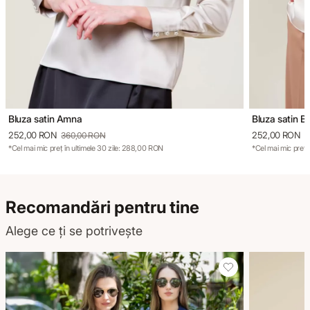
Bluza satin Amna
Bluza satin Be
252,00 RON
252,00 RON
360,00 RON
3
*Cel mai mic preț în ultimele 30 zile: 288,00 RON
*Cel mai mic preț 
Recomandări pentru tine
Alege ce ți se potrivește