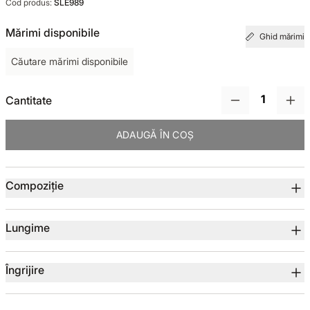
Cod produs:
SLE989
TOTUL DE LA -50%
Mărimi disponibile
Ghid mărimi
Căutare mărimi disponibile
TOTUL DE LA -30% LA -65%
Cantitate
ADAUGĂ ÎN COȘ
Detalii produs
Compoziție
Lungime
Îngrijire