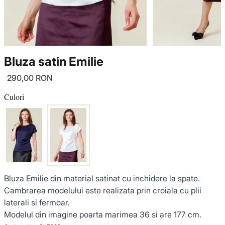
TRICOTAJE
LUCE DEL TERRA
COMPLEURI
GECI ȘI PALTOANE
SENSE LIMITED EDITION
TRICOTAJE
Bluza satin Emilie
SACOURI ȘI JACHETE
OFFICE MOOD
GECI ȘI PALTOANE
290,00 RON
ȚINUTE DE OCAZIE
SACOURI ȘI JACHETE
Culori
VEZI TOATE REDUCERILE
ȚINUTE DE OCAZIE
NOUTĂȚI
Bluza Emilie din material satinat cu inchidere la spate.
COLECȚIA DIN IN
Cambrarea modelului este realizata prin croiala cu plii
laterali si fermoar.
GARDEROBA DE VACANȚĂ
Modelul din imagine poarta marimea 36 si are 177 cm.