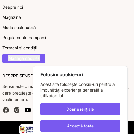
Despre noi
Magazine
Moda sustenabilă
Regulamente campanii
Termeni și condiții
Manage cookies
Folosim cookie-uri
DESPRE SENSE
Acest site folosește cookie-uri pentru a
Sense este o marcă românească dedicată femeii moderne, active,
îmbunătăți experiența generală a
care prețuiește eleganța, confortul și calitatea pieselor
utilizatorului.
vestimentare.
Doar esențiale
Facebook
Instagram
YouTube
Acceptă toate