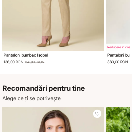
Reducere in cos
Pantaloni bumbac Isobel
Pantaloni bu
136,00 RON
380,00 RON
340,00 RON
Recomandări pentru tine
Alege ce ți se potrivește