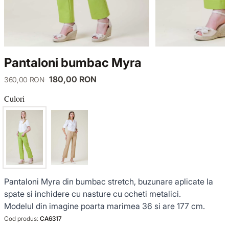
TRICOTAJE
LUCE DEL TERRA
COMPLEURI
GECI ȘI PALTOANE
SENSE LIMITED EDITION
TRICOTAJE
Pantaloni bumbac Myra
SACOURI ȘI JACHETE
OFFICE MOOD
GECI ȘI PALTOANE
180,00 RON
360,00 RON
ȚINUTE DE OCAZIE
SACOURI ȘI JACHETE
Culori
VEZI TOATE REDUCERILE
ȚINUTE DE OCAZIE
NOUTĂȚI
Pantaloni Myra din bumbac stretch, buzunare aplicate la
COLECȚIA DIN IN
spate si inchidere cu nasture cu ocheti metalici.
Modelul din imagine poarta marimea 36 si are 177 cm.
GARDEROBA DE VACANȚĂ
Cod produs:
CA6317