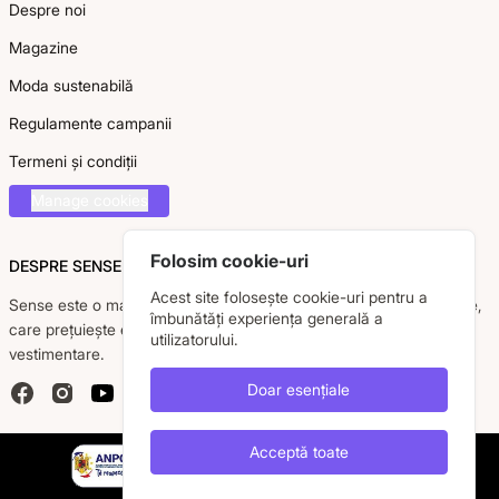
Despre noi
Magazine
Moda sustenabilă
Regulamente campanii
Termeni și condiții
Manage cookies
Folosim cookie-uri
DESPRE SENSE
Acest site folosește cookie-uri pentru a
Sense este o marcă românească dedicată femeii moderne, active,
îmbunătăți experiența generală a
care prețuiește eleganța, confortul și calitatea pieselor
utilizatorului.
vestimentare.
Doar esențiale
Facebook
Instagram
YouTube
Acceptă toate