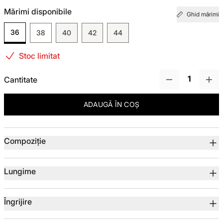
Mărimi disponibile
Ghid mărimi
TOTUL DE LA -50%
36
38
40
42
44
TOTUL DE LA -30% LA -65%
Stoc limitat
Cantitate
ADAUGĂ ÎN COȘ
Detalii produs
Compoziție
Lungime
Îngrijire