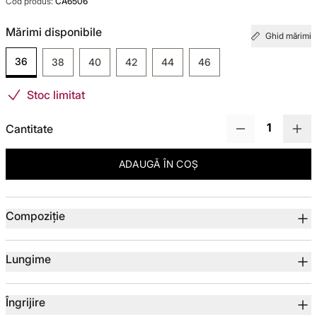
Cod produs:
CA6506
TOTUL DE LA -50%
Mărimi disponibile
Ghid mărimi
36
38
40
42
44
46
TOTUL DE LA -30% LA -65%
Stoc limitat
Cantitate
ADAUGĂ ÎN COȘ
Detalii produs
Compoziție
Lungime
Îngrijire