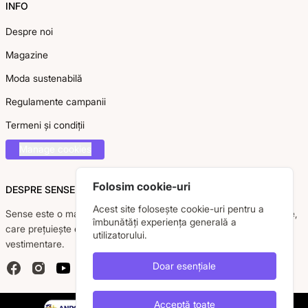
INFO
Despre noi
Magazine
Moda sustenabilă
Regulamente campanii
Termeni și condiții
Manage cookies
Folosim cookie-uri
DESPRE SENSE
Acest site folosește cookie-uri pentru a
Sense este o marcă românească dedicată femeii moderne, active,
îmbunătăți experiența generală a
care prețuiește eleganța, confortul și calitatea pieselor
utilizatorului.
vestimentare.
Doar esențiale
Facebook
Instagram
YouTube
Acceptă toate