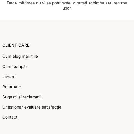
Daca mărimea nu vi se potrivește, o puteți schimba sau returna
ușor.
Footer
CLIENT CARE
Cum aleg mărimile
Cum cumpăr
Livrare
Returnare
Sugestii și reclamații
Chestionar evaluare satisfacție
Contact