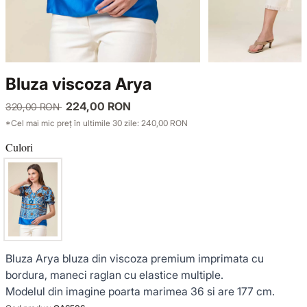
TRICOTAJE
LUCE DEL TERRA
COMPLEURI
GECI ȘI PALTOANE
SENSE LIMITED EDITION
TRICOTAJE
Bluza viscoza Arya
SACOURI ȘI JACHETE
OFFICE MOOD
GECI ȘI PALTOANE
224,00 RON
320,00 RON
*Cel mai mic preț în ultimile 30 zile: 240,00 RON
ȚINUTE DE OCAZIE
SACOURI ȘI JACHETE
Culori
VEZI TOATE REDUCERILE
ȚINUTE DE OCAZIE
NOUTĂȚI
COLECȚIA DIN IN
Bluza Arya bluza din viscoza premium imprimata cu
bordura, maneci raglan cu elastice multiple.
Modelul din imagine poarta marimea 36 si are 177 cm.
GARDEROBA DE VACANȚĂ