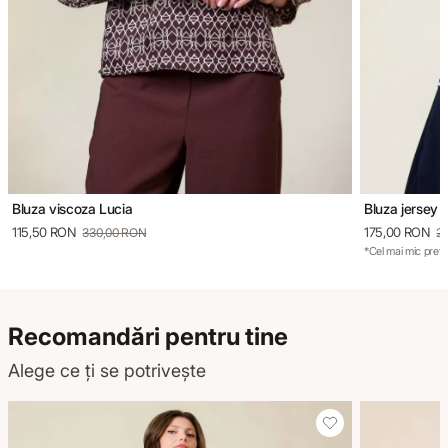
Bluza viscoza Lucia
Bluza jersey 
115,50 RON
175,00 RON
330,00 RON
2
*Cel mai mic preț 
Recomandări pentru tine
Alege ce ți se potrivește