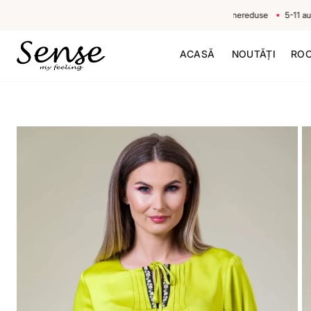
-20% la 1 produs neredus, -30% la 2 produse nereduse
5-11 august
ACASĂ
NOUTĂȚI
ROC