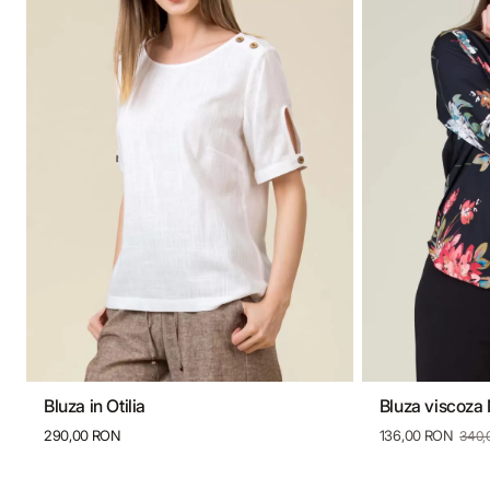
Bluza in Otilia
Bluza viscoza
36
38
40
42
44
46
36
38
290,00 RON
136,00 RON
340,