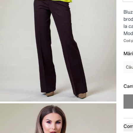
Bluz
brod
la c
Mode
Cod p
Mări
Cău
Cant
Deta
Com