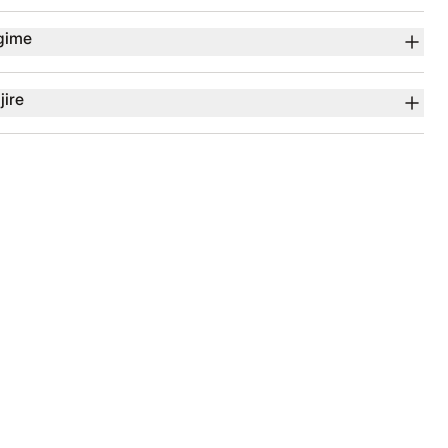
gime
jire