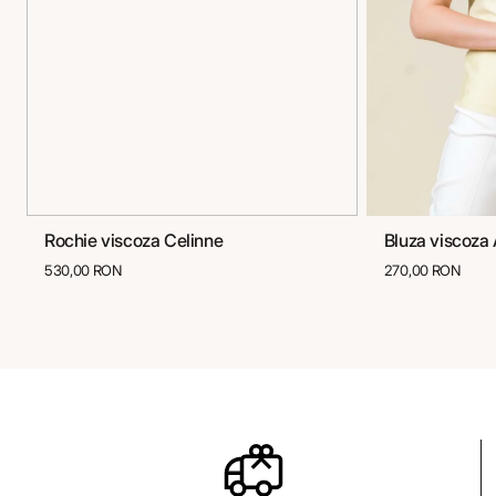
Rochie viscoza Celinne
Bluza viscoza
36
38
40
42
36
3
530,00 RON
270,00 RON