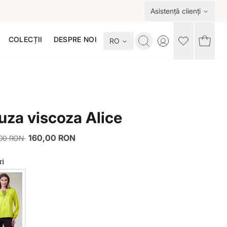
Asistență clienți
COLECȚII
DESPRE NOI
RO
Toggle account me
uza viscoza Alice
160,00 RON
,00 RON
ri