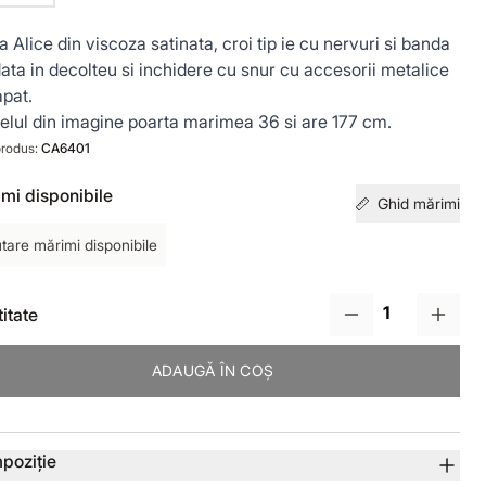
a Alice din viscoza satinata, croi tip ie cu nervuri si banda
ata in decolteu si inchidere cu snur cu accesorii metalice
apat.
lul din imagine poarta marimea 36 si are 177 cm.
rodus:
CA6401
mi disponibile
Ghid mărimi
tare mărimi disponibile
itate
ADAUGĂ ÎN COȘ
lii produs
poziție