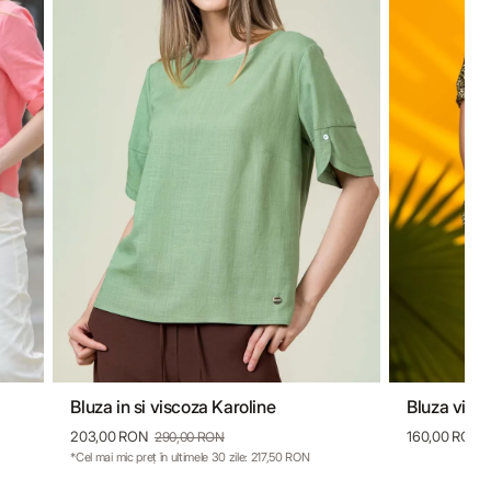
Bluza in si viscoza Karoline
Bluza visc
36
38
40
42
44
46
36
203,00 RON
160,00 RON
290,00 RON
*Cel mai mic preț în ultimele 30 zile: 217,50 RON