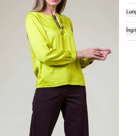
Lun
Îngri