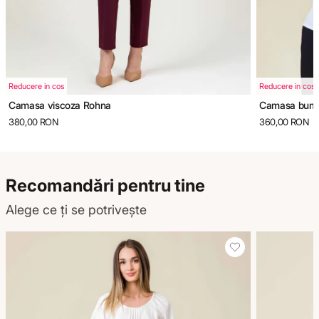
Reducere in cos
Reducere in cos
Camasa viscoza Rohna
Camasa bumb
380,00 RON
360,00 RON
Recomandări pentru tine
Alege ce ți se potrivește