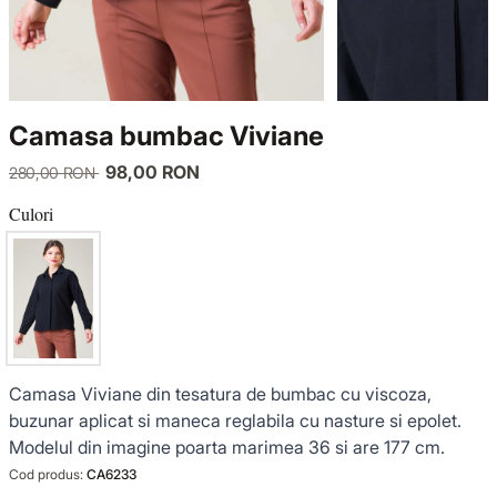
TRICOTAJE
LUCE DEL TERRA
COMPLEURI
GECI ȘI PALTOANE
SENSE LIMITED EDITION
TRICOTAJE
Camasa bumbac Viviane
SACOURI ȘI JACHETE
OFFICE MOOD
GECI ȘI PALTOANE
98,00 RON
280,00 RON
ȚINUTE DE OCAZIE
SACOURI ȘI JACHETE
Culori
VEZI TOATE REDUCERILE
ȚINUTE DE OCAZIE
NOUTĂȚI
Camasa Viviane din tesatura de bumbac cu viscoza,
COLECȚIA DIN IN
buzunar aplicat si maneca reglabila cu nasture si epolet.
Modelul din imagine poarta marimea 36 si are 177 cm.
GARDEROBA DE VACANȚĂ
Cod produs:
CA6233