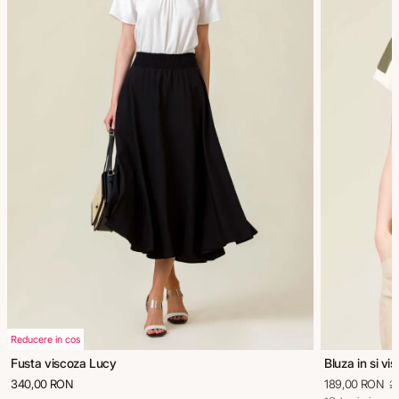
Reducere in cos
Fusta viscoza Lucy
Bluza in si vi
340,00 RON
189,00 RON
2