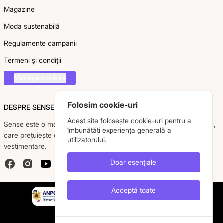
Magazine
Moda sustenabilă
Regulamente campanii
Termeni și condiții
Manage cookies
Folosim cookie-uri
DESPRE SENSE
Acest site folosește cookie-uri pentru a
Sense este o marcă românească dedicată femeii moderne, active,
îmbunătăți experiența generală a
care prețuiește eleganța, confortul și calitatea pieselor
utilizatorului.
vestimentare.
Doar esențiale
Facebook
Instagram
YouTube
Acceptă toate