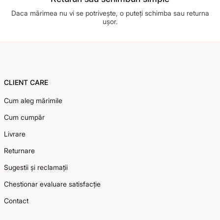
Daca mărimea nu vi se potrivește, o puteți schimba sau returna
ușor.
Footer
CLIENT CARE
Cum aleg mărimile
Cum cumpăr
Livrare
Returnare
Sugestii și reclamații
Chestionar evaluare satisfacție
Contact