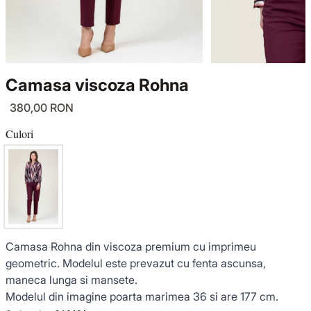
TRICOTAJE
LUCE DEL TERRA
COMPLEURI
GECI ȘI PALTOANE
SENSE LIMITED EDITION
TRICOTAJE
Camasa viscoza Rohna
SACOURI ȘI JACHETE
OFFICE MOOD
GECI ȘI PALTOANE
380,00 RON
ȚINUTE DE OCAZIE
SACOURI ȘI JACHETE
Culori
VEZI TOATE REDUCERILE
ȚINUTE DE OCAZIE
NOUTĂȚI
Camasa Rohna din viscoza premium cu imprimeu
COLECȚIA DIN IN
geometric. Modelul este prevazut cu fenta ascunsa,
maneca lunga si mansete.
GARDEROBA DE VACANȚĂ
Modelul din imagine poarta marimea 36 si are 177 cm.