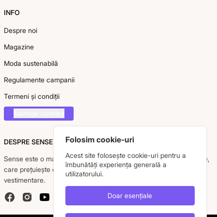
INFO
Despre noi
Magazine
Moda sustenabilă
Regulamente campanii
Termeni și condiții
Manage cookies
Folosim cookie-uri
DESPRE SENSE
Acest site folosește cookie-uri pentru a
Sense este o marcă românească dedicată femeii moderne, active,
îmbunătăți experiența generală a
care prețuiește eleganța, confortul și calitatea pieselor
utilizatorului.
vestimentare.
Doar esențiale
Facebook
Instagram
YouTube