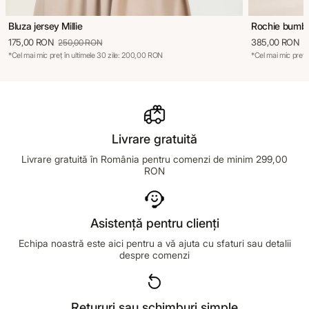
Bluza jersey Millie
Rochie bumba
175,00 RON
385,00 RON
250,00 RON
5
*Cel mai mic preț în ultimele 30 zile: 200,00 RON
*Cel mai mic preț 
Livrare gratuită
Livrare gratuită în România pentru comenzi de minim 299,00
RON
Asistență pentru clienți
Echipa noastră este aici pentru a vă ajuta cu sfaturi sau detalii
despre comenzi
Retururi sau schimburi simple