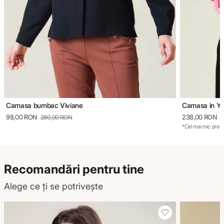
Camasa bumbac Viviane
Camasa in Y
98,00 RON
238,00 RON
280,00 RON
3
*Cel mai mic preț 
Recomandări pentru tine
Alege ce ți se potrivește