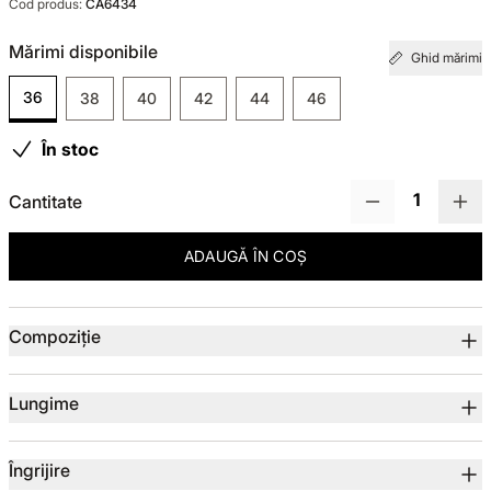
Cod produs:
CA6434
TOTUL DE LA -50%
Mărimi disponibile
Ghid mărimi
36
38
40
42
44
46
TOTUL DE LA -30% LA -65%
În stoc
Cantitate
ADAUGĂ ÎN COȘ
Detalii produs
Compoziție
Lungime
Îngrijire