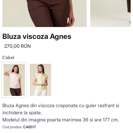
TRICOTAJE
LUCE DEL TERRA
COMPLEURI
GECI ȘI PALTOANE
SENSE LIMITED EDITION
TRICOTAJE
Bluza viscoza Agnes
SACOURI ȘI JACHETE
OFFICE MOOD
GECI ȘI PALTOANE
270,00 RON
ȚINUTE DE OCAZIE
SACOURI ȘI JACHETE
Culori
VEZI TOATE REDUCERILE
ȚINUTE DE OCAZIE
NOUTĂȚI
Bluza Agnes din viscoza creponata cu guler rasfrant si
COLECȚIA DIN IN
inchidere la spate.
Modelul din imagine poarta marimea 36 si are 177 cm.
GARDEROBA DE VACANȚĂ
Cod produs:
CA6517