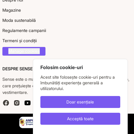
Magazine
Moda sustenabilă
Regulamente campanii
Termeni și condiții
Manage cookies
Folosim cookie-uri
DESPRE SENSE
Acest site folosește cookie-uri pentru a
Sense este o marcă românească dedicată femeii moderne, active,
îmbunătăți experiența generală a
care prețuiește eleganța, confortul și calitatea pieselor
utilizatorului.
vestimentare.
Doar esențiale
Facebook
Instagram
YouTube
Acceptă toate