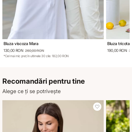
Bluza viscoza Mara
Bluza tricota
130,00 RON
190,00 RON
260,00 RON
3
*Cel mai mic preț în ultimele 30 zile: 182,00 RON
Recomandări pentru tine
Alege ce ți se potrivește