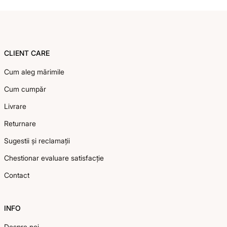
Footer
CLIENT CARE
Cum aleg mărimile
Cum cumpăr
Livrare
Returnare
Sugestii și reclamații
Chestionar evaluare satisfacție
Contact
INFO
Despre noi