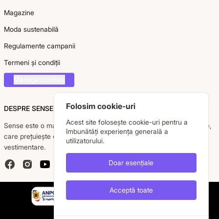
Magazine
Moda sustenabilă
Regulamente campanii
Termeni și condiții
Manage cookies
Folosim cookie-uri
DESPRE SENSE
Acest site folosește cookie-uri pentru a
Sense este o marcă românească dedicată femeii moderne, active,
îmbunătăți experiența generală a
care prețuiește eleganța, confortul și calitatea pieselor
utilizatorului.
vestimentare.
Doar esențiale
Facebook
Instagram
YouTube
Acceptă toate