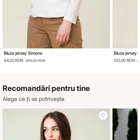
Bluza jersey Simone
Bluza jersey F
84,00 RON
120,00 RON
240,00 RON
2
Recomandări pentru tine
Alege ce ți se potrivește