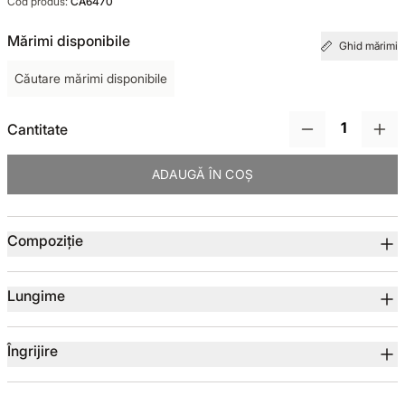
Cod produs:
CA6470
TOTUL DE LA -50%
Mărimi disponibile
Ghid mărimi
Căutare mărimi disponibile
TOTUL DE LA -30% LA -65%
Cantitate
ADAUGĂ ÎN COȘ
Detalii produs
Compoziție
Lungime
Îngrijire