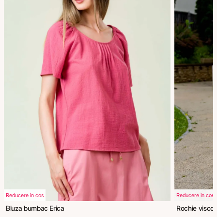
Reducere in cos
Reducere in cos
Bluza bumbac Erica
Rochie viscoz