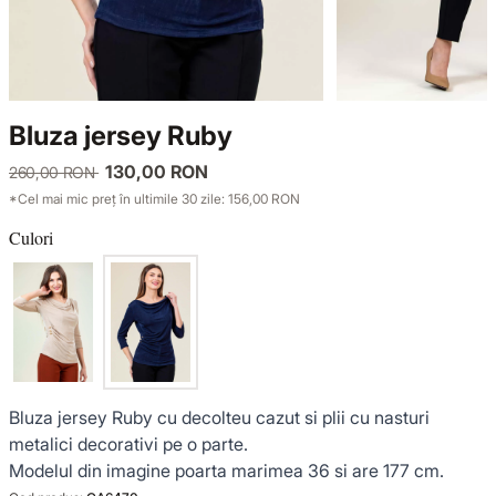
TRICOTAJE
LUCE DEL TERRA
COMPLEURI
GECI ȘI PALTOANE
SENSE LIMITED EDITION
TRICOTAJE
Bluza jersey Ruby
SACOURI ȘI JACHETE
OFFICE MOOD
GECI ȘI PALTOANE
130,00 RON
260,00 RON
*Cel mai mic preț în ultimile 30 zile: 156,00 RON
ȚINUTE DE OCAZIE
SACOURI ȘI JACHETE
Culori
VEZI TOATE REDUCERILE
ȚINUTE DE OCAZIE
NOUTĂȚI
COLECȚIA DIN IN
Bluza jersey Ruby cu decolteu cazut si plii cu nasturi
metalici decorativi pe o parte.
Modelul din imagine poarta marimea 36 si are 177 cm.
GARDEROBA DE VACANȚĂ