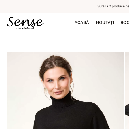
-20% la 1 produs neredus, -30% la 2 produse nered
ACASĂ
NOUTĂȚI
ROC