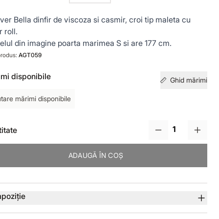
ver Bella dinfir de viscoza si casmir, croi tip maleta cu
 roll.
lul din imagine poarta marimea S si are 177 cm.
rodus:
AGT059
mi disponibile
Ghid mărimi
tare mărimi disponibile
itate
ADAUGĂ ÎN COȘ
lii produs
poziție