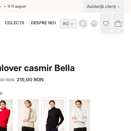
Asistență clienți
5-11 august
COLECȚII
DESPRE NOI
RO
Toggle account me
lover casmir Bella
215,00 RON
,00 RON
ri