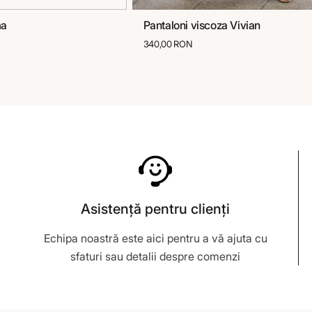
ma
Pantaloni viscoza Vivian
40
42
44
46
36
38
40
42
44
46
340,00 RON
Asistență pentru clienți
Echipa noastră este aici pentru a vă ajuta cu
sfaturi sau detalii despre comenzi