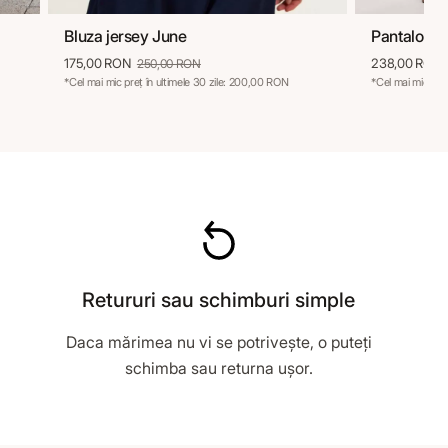
Bluza jersey June
Pantaloni i
36
38
40
42
44
46
38
175,00 RON
238,00 RON
250,00 RON
*Cel mai mic preț în ultimele 30 zile: 200,00 RON
*Cel mai mic pre
Retururi sau schimburi simple
Daca mărimea nu vi se potrivește, o puteți
schimba sau returna ușor.