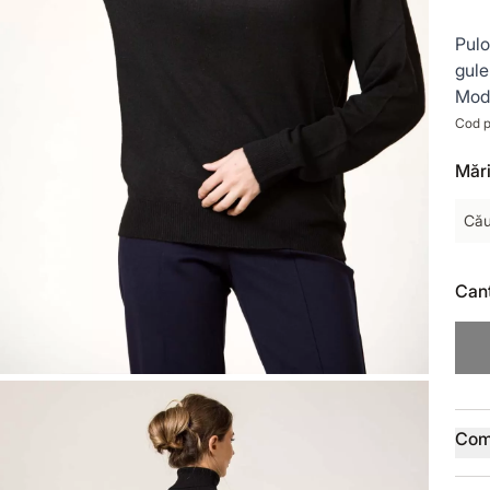
Pulo
guler
Mode
Cod p
Mări
Cău
Cant
Deta
Com