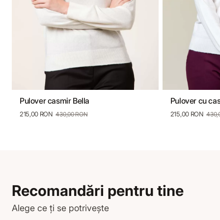
Pulover casmir Bella
Pulover cu ca
S
M
L
Xl
S
215,00 RON
215,00 RON
430,00 RON
430,
Recomandări pentru tine
Alege ce ți se potrivește