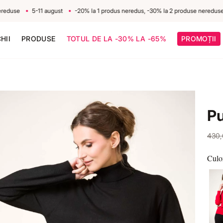
use
5-11 august
-20% la 1 produs neredus, -30% la 2 produse nereduse
HII
PRODUSE
TOTUL DE LA -30% LA -65%
PROMOȚII
Pu
430
Culo