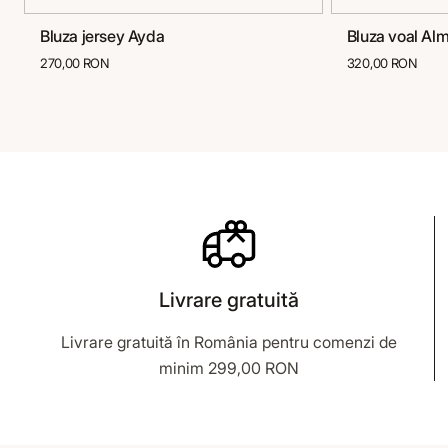
Bluza jersey Ayda
Bluza voal Al
36
38
40
42
44
46
36
38
270,00 RON
320,00 RON
Livrare gratuită
Livrare gratuită în România pentru comenzi de
minim 299,00 RON