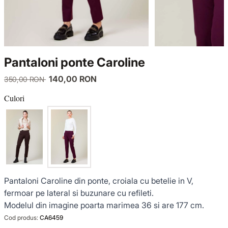
TRICOTAJE
LUCE DEL TERRA
COMPLEURI
GECI ȘI PALTOANE
SENSE LIMITED EDITION
TRICOTAJE
Pantaloni ponte Caroline
SACOURI ȘI JACHETE
OFFICE MOOD
GECI ȘI PALTOANE
140,00 RON
350,00 RON
ȚINUTE DE OCAZIE
SACOURI ȘI JACHETE
Culori
VEZI TOATE REDUCERILE
ȚINUTE DE OCAZIE
NOUTĂȚI
Pantaloni Caroline din ponte, croiala cu betelie in V,
COLECȚIA DIN IN
fermoar pe lateral si buzunare cu refileti.
Modelul din imagine poarta marimea 36 si are 177 cm.
GARDEROBA DE VACANȚĂ
Cod produs:
CA6459