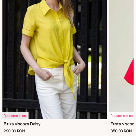
Reducere in cos
Reducere in cos
Bluza viscoza Daisy
Fusta viscoza
290,00 RON
350,00 RON