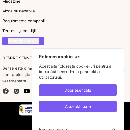
Magazine
Moda sustenabilă
Regulamente campanii
Termeni și condiții
Manage cookies
Folosim cookie-uri
DESPRE SENSE
Acest site folosește cookie-uri pentru a
Sense este o marcă românească dedicată femeii moderne, active,
îmbunătăți experiența generală a
care prețuiește eleganța, confortul și calitatea pieselor
utilizatorului.
vestimentare.
Doar esențiale
Facebook
Instagram
YouTube
Acceptă toate
Personalizează