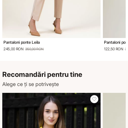
Pantaloni ponte Leila
Pantaloni pon
245,00 RON
122,50 RON
350,00 RON
3
Recomandări pentru tine
Alege ce ți se potrivește