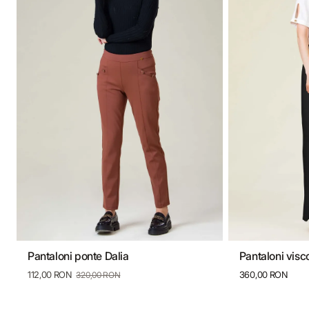
Pantaloni ponte Dalia
Pantaloni visc
36
38
40
42
44
46
34
36
38
112,00 RON
360,00 RON
320,00 RON