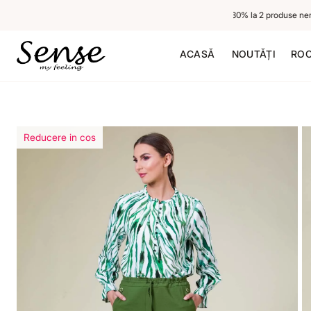
-20% la 1 produs neredus, -30% la 2 produse neredu
ACASĂ
NOUTĂȚI
ROC
Reducere in cos