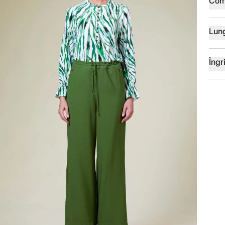
Com
Lun
Îngri