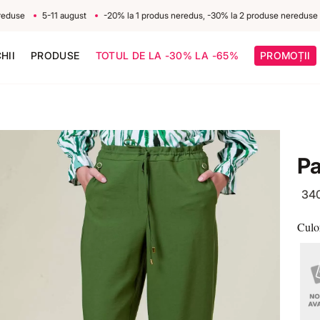
se
5-11 august
-20% la 1 produs neredus, -30% la 2 produse nereduse
5
HII
PRODUSE
TOTUL DE LA -30% LA -65%
PROMOȚII
Pa
34
Culo