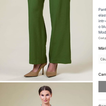
Pant
elas
intr
o bl
Mode
Cod p
Mări
Cău
Cant
Deta