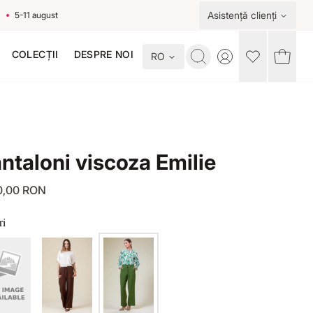
Asistență clienți
-11 august
COLECȚII
DESPRE NOI
RO
Toggle account me
ntaloni viscoza Emilie
0,00 RON
ri