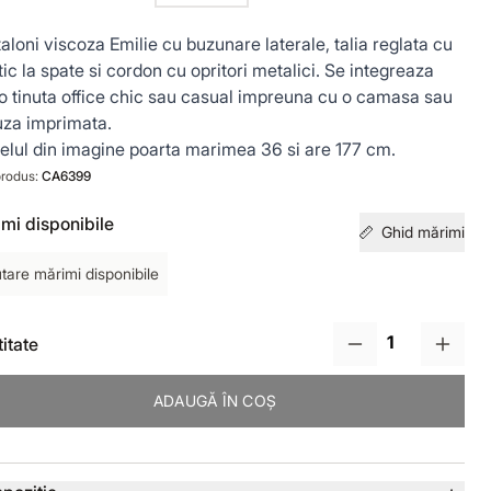
aloni viscoza Emilie cu buzunare laterale, talia reglata cu
tic la spate si cordon cu opritori metalici. Se integreaza
-o tinuta office chic sau casual impreuna cu o camasa sau
uza imprimata.
lul din imagine poarta marimea 36 si are 177 cm.
rodus:
CA6399
mi disponibile
Ghid mărimi
tare mărimi disponibile
itate
ADAUGĂ ÎN COȘ
lii produs