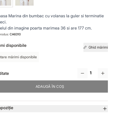
sa Marina din bumbac cu volanas la guler si terminatie
eci.
lul din imagine poarta marimea 36 si are 177 cm.
rodus:
CA6310
mi disponibile
Ghid mărimi
tare mărimi disponibile
itate
ADAUGĂ ÎN COȘ
lii produs
poziție