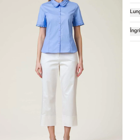
Lun
Îngri