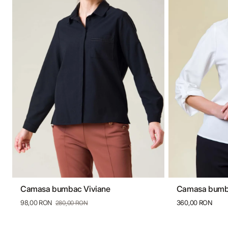
Camasa bumbac Viviane
Camasa bumba
34
36
38
40
42
44
46
36
38
98,00 RON
360,00 RON
280,00 RON