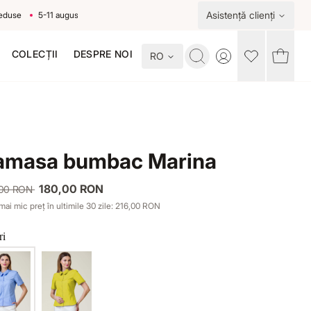
Asistență clienți
5-11 august
COLECȚII
DESPRE NOI
RO
Toggle account me
amasa bumbac Marina
180,00 RON
,00 RON
mai mic preț în ultimile 30 zile: 216,00 RON
ri