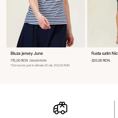
Bluza jersey June
Fusta satin Ni
36
38
40
42
44
46
36
3
175,00 RON
320,00 RON
250,00 RON
*Cel mai mic preț în ultimele 30 zile: 200,00 RON