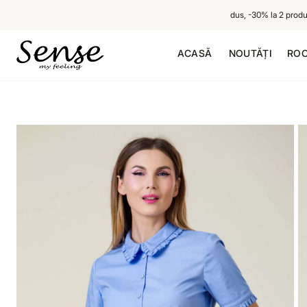
-20% la 1 produs neredus, -30% la 2 produse n
ACASĂ
NOUTĂȚI
ROC