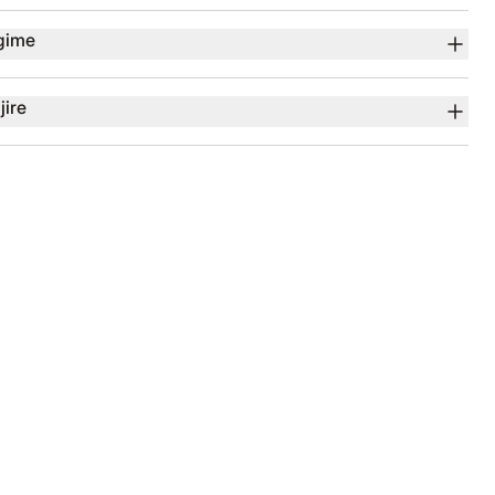
gime
jire