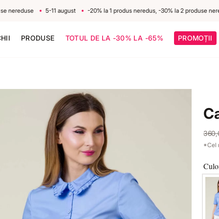
ereduse
5-11 august
-20% la 1 produs neredus, -30% la 2 produse nereduse
HII
PRODUSE
TOTUL DE LA -30% LA -65%
PROMOȚII
C
360
*Cel 
Culo