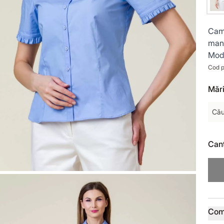
Cama
man
Mode
Cod p
Mări
Cău
Cant
Deta
Com