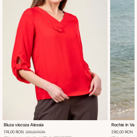
Bluza viscoza Alessia
Rochie in Va
174,00 RON
290,00 RON
290,00 RON
5