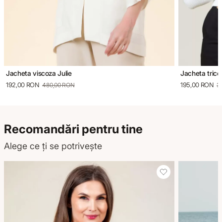
Jacheta viscoza Julie
Jacheta trico
192,00 RON
195,00 RON
480,00 RON
3
Recomandări pentru tine
Alege ce ți se potrivește