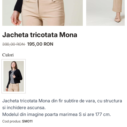
TRICOTAJE
LUCE DEL TERRA
COMPLEURI
GECI ȘI PALTOANE
SENSE LIMITED EDITION
TRICOTAJE
Jacheta tricotata Mona
SACOURI ȘI JACHETE
OFFICE MOOD
GECI ȘI PALTOANE
195,00 RON
390,00 RON
ȚINUTE DE OCAZIE
SACOURI ȘI JACHETE
Culori
VEZI TOATE REDUCERILE
ȚINUTE DE OCAZIE
NOUTĂȚI
Jacheta tricotata Mona din fir subtire de vara, cu structura
COLECȚIA DIN IN
si inchidere ascunsa.
Modelul din imagine poarta marimea S si are 177 cm.
GARDEROBA DE VACANȚĂ
Cod produs:
SM011