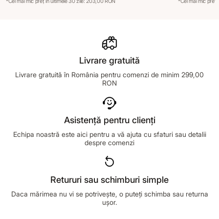
*Cel mai mic preț în ultimele 30 zile: 203,00 RON
*Cel mai mic preț 
Livrare gratuită
Livrare gratuită în România pentru comenzi de minim 299,00
RON
Asistență pentru clienți
Echipa noastră este aici pentru a vă ajuta cu sfaturi sau detalii
despre comenzi
Retururi sau schimburi simple
Daca mărimea nu vi se potrivește, o puteți schimba sau returna
ușor.