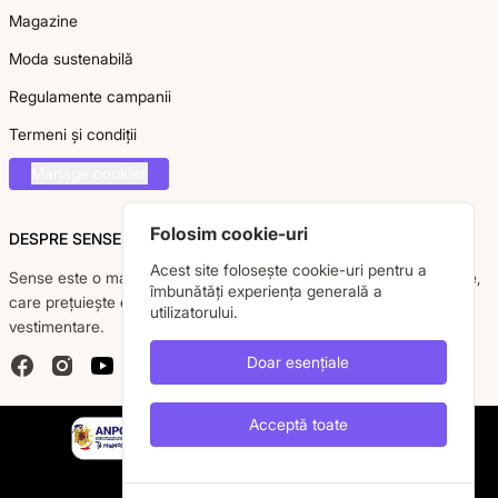
Magazine
Moda sustenabilă
Regulamente campanii
Termeni și condiții
Manage cookies
Folosim cookie-uri
DESPRE SENSE
Acest site folosește cookie-uri pentru a
Sense este o marcă românească dedicată femeii moderne, active,
îmbunătăți experiența generală a
care prețuiește eleganța, confortul și calitatea pieselor
utilizatorului.
vestimentare.
Doar esențiale
Facebook
Instagram
YouTube
Acceptă toate