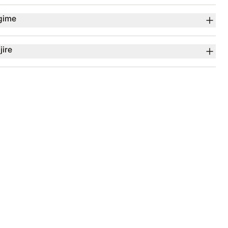
gime
jire