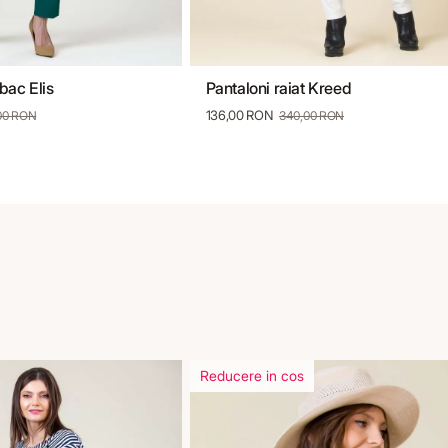
bac Elis
Pantaloni raiat Kreed
40
42
44
46
34
36
38
40
136,00 RON
00 RON
340,00 RON
Reducere in cos