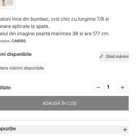
aloni Inna din bumbac, croi chic cu lungime 7/8 si
nare aplicate la spate.
lul din imagine poarta marimea 36 si are 177 cm.
rodus:
CA6093
mi disponibile
Ghid mărimi
tare mărimi disponibile
itate
ADAUGĂ ÎN COȘ
lii produs
poziție