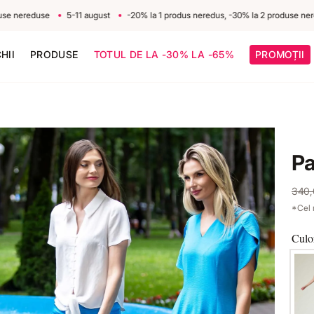
ereduse
5-11 august
-20% la 1 produs neredus, -30% la 2 produse nereduse
HII
PRODUSE
TOTUL DE LA -30% LA -65%
PROMOȚII
Pa
340
*Cel 
Culo