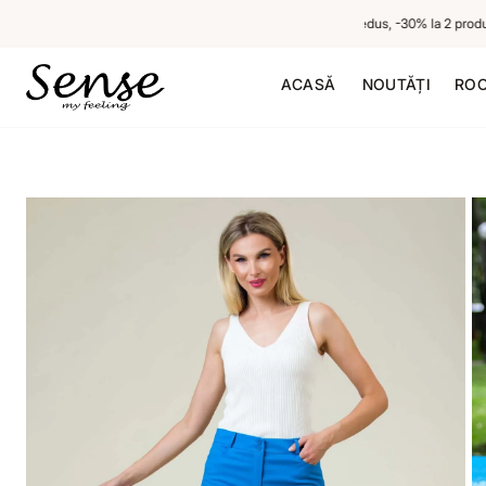
-20% la 1 produs neredus, -30% la 2 produse n
ACASĂ
NOUTĂȚI
ROC