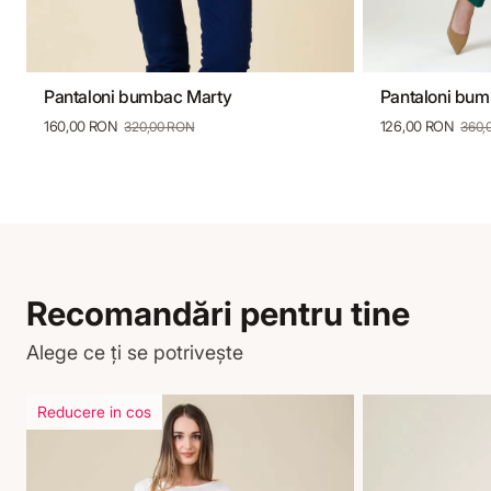
Pantaloni bumbac Marty
Pantaloni bum
36
38
40
42
44
46
48
36
38
160,00 RON
126,00 RON
320,00 RON
360,
Recomandări pentru tine
Alege ce ți se potrivește
Reducere in cos