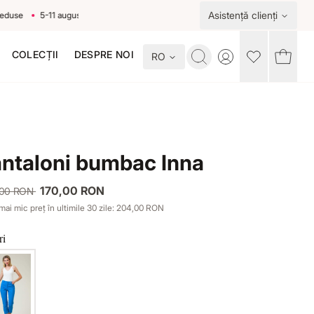
Asistență clienți
5-11 august
COLECȚII
DESPRE NOI
RO
Toggle account me
ntaloni bumbac Inna
170,00 RON
,00 RON
mai mic preț în ultimile 30 zile: 204,00 RON
ri