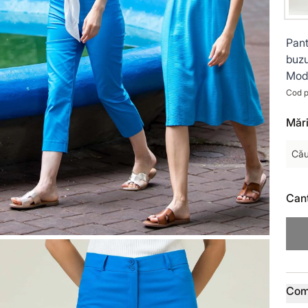
Pant
buzu
Mode
Cod p
Mări
Cău
Cant
Deta
Com