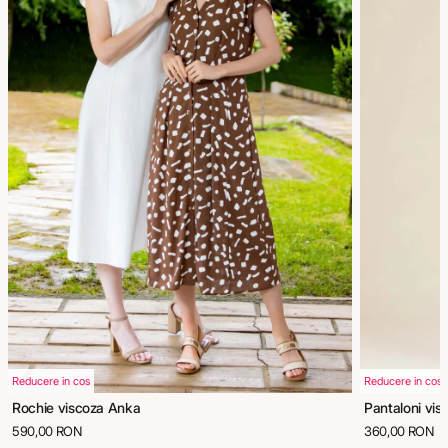
Reducere in cos
Reducere in cos
Rochie viscoza Anka
Pantaloni vis
590,00 RON
360,00 RON