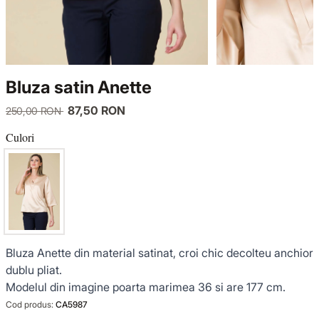
TRICOTAJE
LUCE DEL TERRA
COMPLEURI
GECI ȘI PALTOANE
SENSE LIMITED EDITION
TRICOTAJE
Bluza satin Anette
SACOURI ȘI JACHETE
OFFICE MOOD
GECI ȘI PALTOANE
87,50 RON
250,00 RON
ȚINUTE DE OCAZIE
SACOURI ȘI JACHETE
Culori
VEZI TOATE REDUCERILE
ȚINUTE DE OCAZIE
NOUTĂȚI
Bluza Anette din material satinat, croi chic decolteu anchior
COLECȚIA DIN IN
dublu pliat.
Modelul din imagine poarta marimea 36 si are 177 cm.
GARDEROBA DE VACANȚĂ
Cod produs:
CA5987