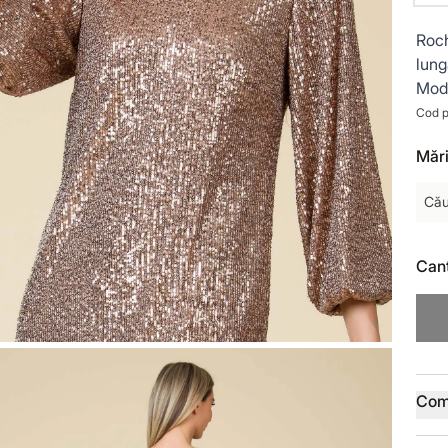
Roch
lung
Mode
Cod p
Mări
Cău
Cant
Deta
Com