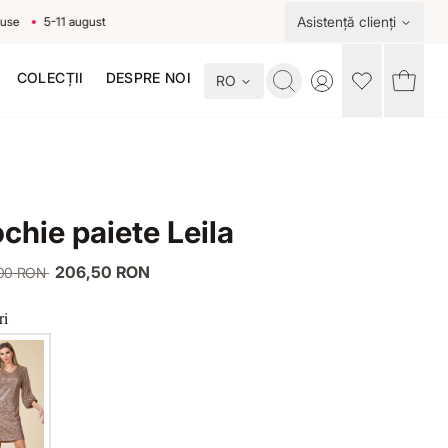
Asistență clienți
5-11 august
COLECȚII
DESPRE NOI
RO
Toggle account me
chie paiete Leila
206,50 RON
,00 RON
ri