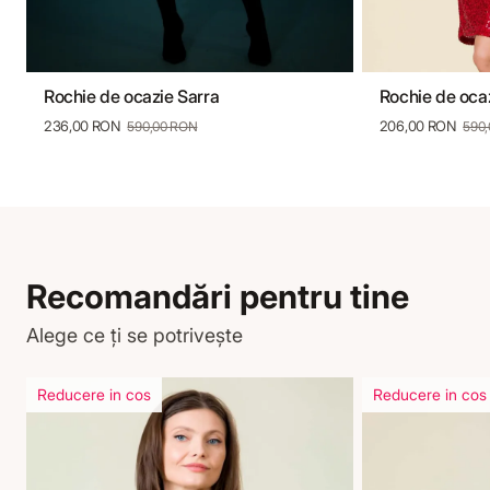
Rochie de ocazie Sarra
Rochie de oca
36
38
40
42
44
46
36
38
236,00 RON
206,00 RON
590,00 RON
590
Recomandări pentru tine
Alege ce ți se potrivește
Reducere in cos
Reducere in cos