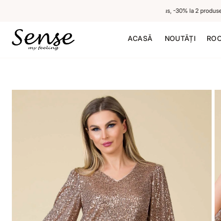
-20% la 1 produs neredus, -30% la 2 produse ner
ACASĂ
NOUTĂȚI
ROC