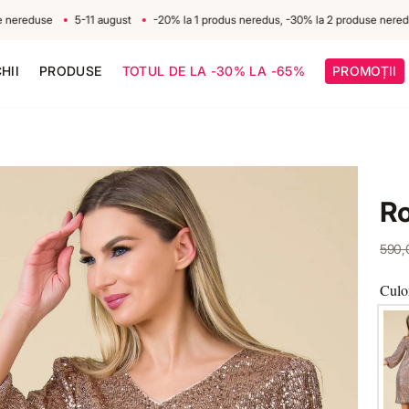
eduse
5-11 august
-20% la 1 produs neredus, -30% la 2 produse nereduse
HII
PRODUSE
TOTUL DE LA -30% LA -65%
PROMOȚII
Ro
590
Culo