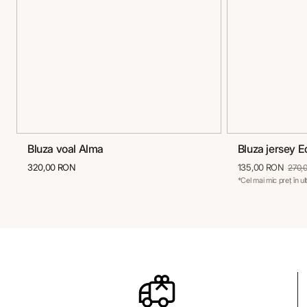
Bluza voal Alma
Bluza jersey E
36
38
40
42
44
46
36
38
320,00 RON
135,00 RON
270,
*Cel mai mic preț în u