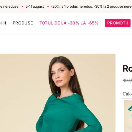
reduse
5-11 august
-20% la 1 produs neredus, -30% la 2 produse nereduse
HII
PRODUSE
TOTUL DE LA -30% LA -65%
PROMOȚII
Ro
490
Culo