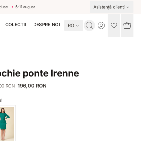
Asistență clienți
5-11 august
COLECȚII
DESPRE NOI
RO
Toggle account me
chie ponte Irenne
196,00 RON
,00 RON
ri