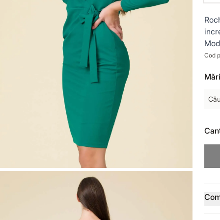
Roch
incr
Mode
Cod p
Mări
Cău
Cant
Deta
Com