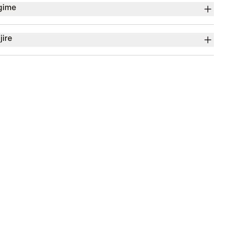
gime
jire