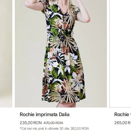
Rochie imprimata Dalia
Rochie vis
36
38
40
42
44
46
36
235,00 RON
265,00 RON
470,00 RON
*Cel mai mic preț în ultimele 30 zile: 282,00 RON