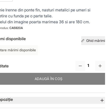
ie Irenne din ponte fin, nasturi metalici pe umeri si
etire cu funda pe o parte talie.
lul din imagine poarta marimea 36 si are 180 cm.
rodus:
CA5920A
mi disponibile
Ghid mărimi
tare mărimi disponibile
itate
ADAUGĂ ÎN COȘ
lii produs
poziție