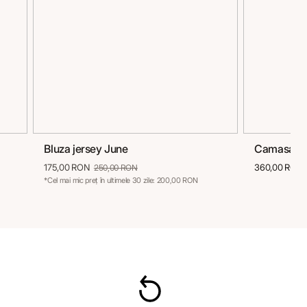
Bluza jersey June
Camasa vi
38
40
42
44
46
36
175,00 RON
360,00 RON
250,00 RON
*Cel mai mic preț în ultimele 30 zile: 200,00 RON