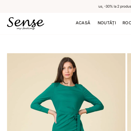
-20% la 1 produs neredus, -30% la 2 produse ne
ACASĂ
NOUTĂȚI
ROC