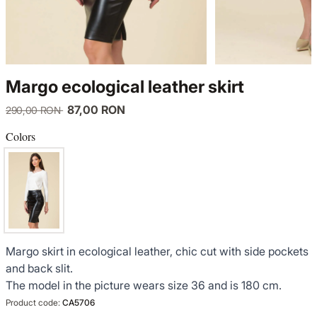
KNITWEAR
LUCE DEL TERRA
TWIN SETS
COATS
SENSE LIMITED EDITION
KNITWEAR
Margo ecological leather skirt
JACKETS
BACK TO OFFICE
COATS
87,00 RON
290,00 RON
TINUTE DE OCAZIE
JACKETS
Colors
VEZI TOATE REDUCERILE
TINUTE DE OCAZIE
NOUTĂȚI
Margo skirt in ecological leather, chic cut with side pockets
PRODUSE DIN IN
and back slit.
The model in the picture wears size 36 and is 180 cm.
GARDEROBA DE VACANTA
Product code:
CA5706