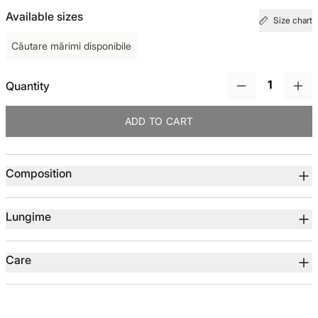
Available sizes
Size chart
TOTUL DE LA -50%
Căutare mărimi disponibile
TOTUL DE LA -30% LA -65%
Quantity
ADD TO CART
Product details
Composition
Lungime
Care