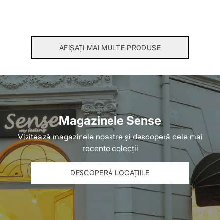
273,00 RON
273,00 RON
390,00 RON
390,00 RON
*Cel mai mic preț în ultimele 30 zile: 312,00
*Cel mai mic preț în ultimele 30 zile: 312,00
RON
RON
AFIȘAȚI MAI MULTE PRODUSE
Magazinele Sense
Vizitează magazinele noastre și descoperă cele mai
recente colecții
DESCOPERĂ LOCAȚIILE