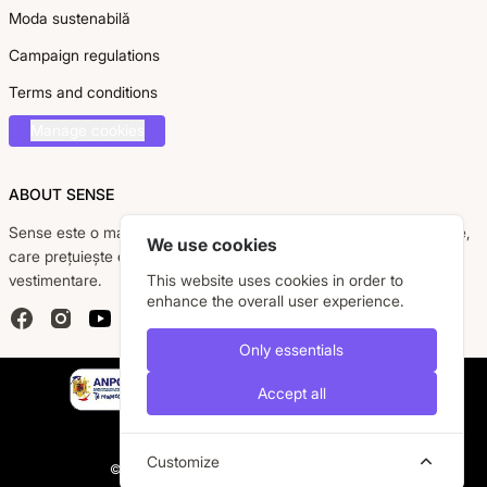
Moda sustenabilă
Campaign regulations
Terms and conditions
Manage cookies
ABOUT SENSE
Sense este o marcă românească dedicată femeii moderne, active,
We use cookies
care prețuiește eleganța, confortul și calitatea pieselor
vestimentare.
This website uses cookies in order to
enhance the overall user experience.
Facebook
Instagram
YouTube
Only essentials
Accept all
Customize
© 2026 Caremil S.R.L. All rights are reserved.