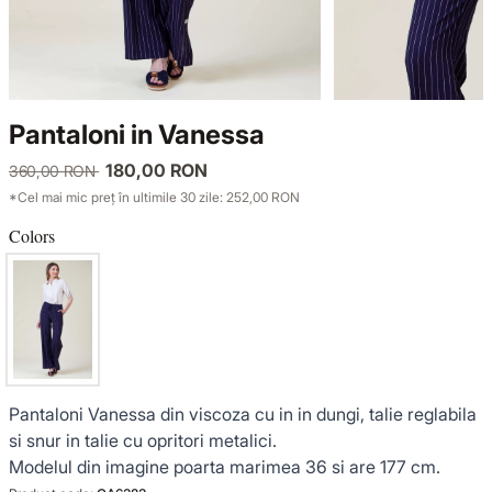
KNITWEAR
LUCE DEL TERRA
TWIN SETS
COATS
SENSE LIMITED EDITION
KNITWEAR
Pantaloni in Vanessa
JACKETS
BACK TO OFFICE
COATS
180,00 RON
360,00 RON
*Cel mai mic preț în ultimile 30 zile: 252,00 RON
TINUTE DE OCAZIE
JACKETS
Colors
VEZI TOATE REDUCERILE
TINUTE DE OCAZIE
NOUTĂȚI
PRODUSE DIN IN
Pantaloni Vanessa din viscoza cu in in dungi, talie reglabila
si snur in talie cu opritori metalici.
Modelul din imagine poarta marimea 36 si are 177 cm.
GARDEROBA DE VACANTA