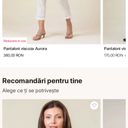
Reducere in cos
Pantaloni viscoza Aurora
Pantaloni vis
360,00 RON
170,00 RON
3
Recomandări pentru tine
Alege ce ți se potrivește