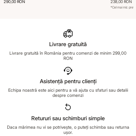
290,00 RON
238,00 RON
3
*Cel mai mic preț 
Livrare gratuită
Livrare gratuită în România pentru comenzi de minim 299,00
RON
Asistență pentru clienți
Echipa noastră este aici pentru a vă ajuta cu sfaturi sau detalii
despre comenzi
Retururi sau schimburi simple
Daca mărimea nu vi se potrivește, o puteți schimba sau returna
ușor.