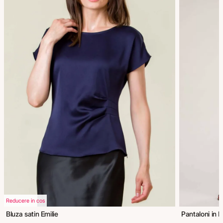
Reducere in cos
Bluza satin Emilie
Pantaloni in 