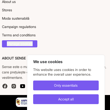
About us
Stores
Moda sustenabilă
Campaign regulations
Terms and conditions
Manage cookies
ABOUT SENSE
We use cookies
Sense este o marcă românească dedicată femeii moderne, active,
This website uses cookies in order to
care prețuiește eleganța, confortul și calitatea pieselor
enhance the overall user experience.
vestimentare.
Only essentials
Facebook
Instagram
YouTube
Accept all