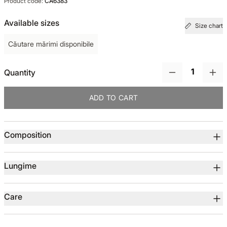
Product code:
CA6383
TOTUL DE LA -50%
Available sizes
Size chart
Căutare mărimi disponibile
TOTUL DE LA -30% LA -65%
Quantity
ADD TO CART
Product details
Composition
Lungime
Care