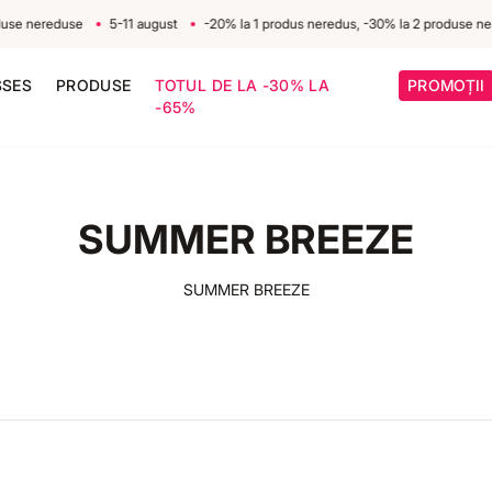
e nereduse
5-11 august
-20% la 1 produs neredus, -30% la 2 produse nered
SSES
PRODUSE
TOTUL DE LA -30% LA
PROMOȚII
-65%
SUMMER BREEZE
Home
/
Colectii
SUMMER BREEZE
/
SUMMER BREEZE
cos
Reducere in cos