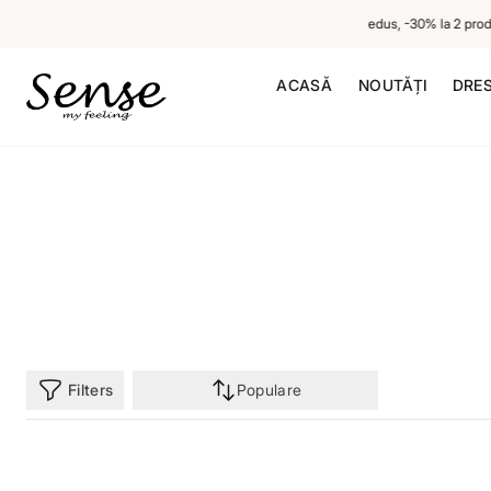
-20% la 1 produs neredus, -30% la 2 produs
ACASĂ
NOUTĂȚI
DRE
Filters
Populare
Reducere in 