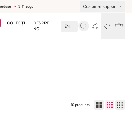
Customer support
use
5-11 august
COLECȚII
DESPRE
EN
Toggle account me
NOI
19
products
Reducere in cos