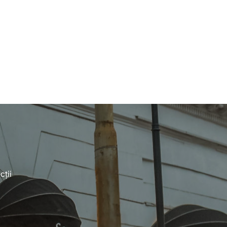
46
cții