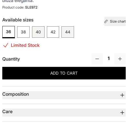
bluza eleganta.
Product code:
SLE972
TOTUL DE LA -50%
Available sizes
Size chart
TOTUL DE LA -30% LA -65%
36
38
40
42
44
Limited Stock
Quantity
ADD TO CART
Product details
Composition
Care