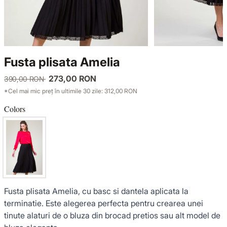
KNITWEAR
LUCE DEL TERRA
TWIN SETS
COATS
SENSE LIMITED EDITION
KNITWEAR
Fusta plisata Amelia
JACKETS
BACK TO OFFICE
COATS
273,00 RON
390,00 RON
*Cel mai mic preț în ultimile 30 zile: 312,00 RON
TINUTE DE OCAZIE
JACKETS
Colors
VEZI TOATE REDUCERILE
TINUTE DE OCAZIE
NOUTĂȚI
PRODUSE DIN IN
Fusta plisata Amelia, cu basc si dantela aplicata la
terminatie. Este alegerea perfecta pentru crearea unei
tinute alaturi de o bluza din brocad pretios sau alt model de
GARDEROBA DE VACANTA