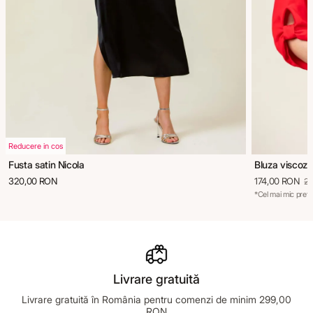
Reducere in cos
Fusta satin Nicola
Bluza viscoza
320,00 RON
174,00 RON
2
*Cel mai mic preț 
Livrare gratuită
Livrare gratuită în România pentru comenzi de minim 299,00
RON