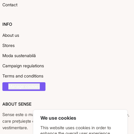
Contact
INFO
About us
Stores
Moda sustenabilă
Campaign regulations
Terms and conditions
Manage cookies
ABOUT SENSE
Sense este o marcă românească dedicată femeii moderne, active,
We use cookies
care prețuiește eleganța, confortul și calitatea pieselor
vestimentare.
This website uses cookies in order to
enhance the overall user experience.