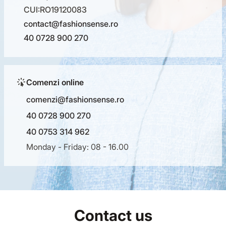
CUI:RO19120083
TWIN SETS
KNITWEAR
LUCE DEL TERRA
contact@fashionsense.ro
40 0728 900 270
KNITWEAR
COATS
SENSE LIMITED EDITION
COATS
JACKETS
BACK TO OFFICE
Comenzi online
comenzi@fashionsense.ro
JACKETS
TINUTE DE OCAZIE
40 0728 900 270
40 0753 314 962
TINUTE DE OCAZIE
VEZI TOATE REDUCERILE
Monday - Friday: 08 - 16.00
NOUTĂȚI
PRODUSE DIN IN
Contact us