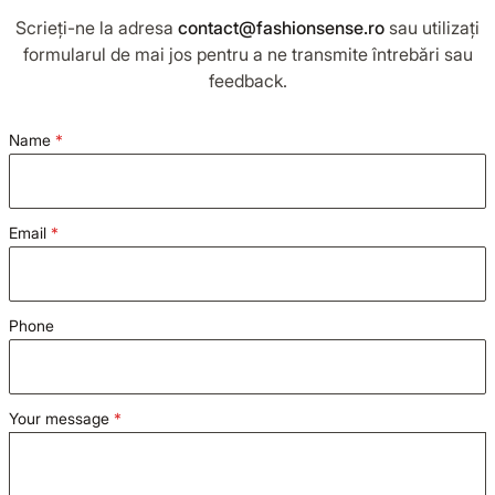
GARDEROBA DE VACANTA
Scrieți-ne la adresa
contact@fashionsense.ro
sau utilizați
formularul de mai jos pentru a ne transmite întrebări sau
feedback.
TOTUL DE LA -50%
Name
TOTUL DE LA -30% LA -65%
Email
Phone
Your message