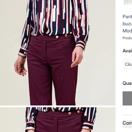
Pant
buzu
Mode
Produ
Avai
Cău
Quan
Prod
Com