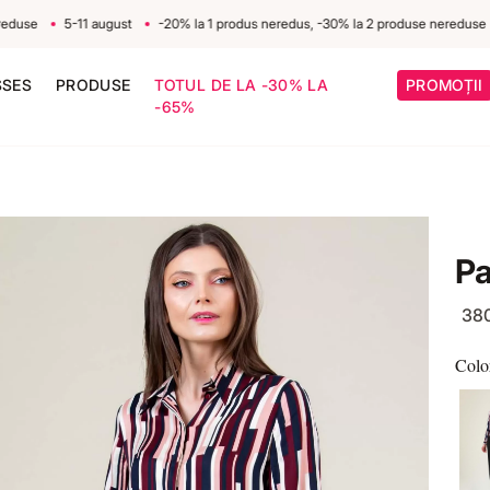
e
5-11 august
-20% la 1 produs neredus, -30% la 2 produse nereduse
5
SSES
PRODUSE
TOTUL DE LA -30% LA
PROMOȚII
-65%
Pa
38
Colo