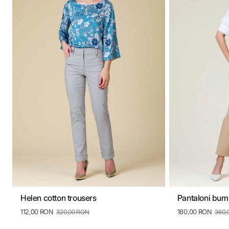
Helen cotton trousers
Pantaloni bu
36
38
40
42
44
46
36
3
112,00 RON
180,00 RON
320,00 RON
360,