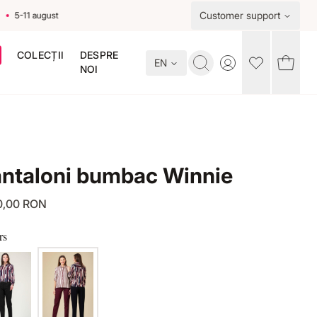
Customer support
-11 august
COLECȚII
DESPRE
EN
Toggle account me
NOI
ntaloni bumbac Winnie
0,00 RON
rs