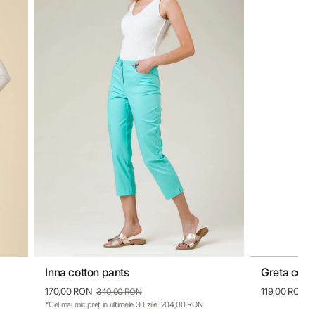
Inna cotton pants
Greta cott
34
36
38
40
42
36
38
170,00 RON
119,00 RON
340,00 RON
*Cel mai mic preț în ultimele 30 zile: 204,00 RON