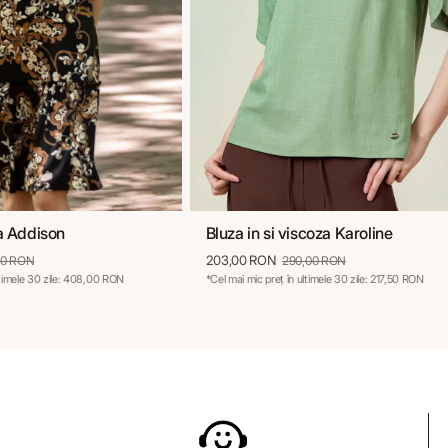
a Addison
Bluza in si viscoza Karoline
40
42
44
46
36
38
40
42
44
46
203,00 RON
00 RON
290,00 RON
ltimele 30 zile: 408,00 RON
*Cel mai mic preț în ultimele 30 zile: 217,50 RON