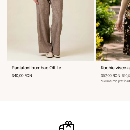
Pantaloni bumbac Ottilie
Rochie viscoz
36
38
40
42
44
36
38
340,00 RON
357,00 RON
510,
*Cel mai mic preț în u