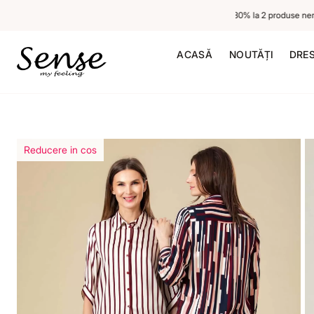
-20% la 1 produs neredus, -30% la 2 produse neredus
ACASĂ
NOUTĂȚI
DRE
Reducere in cos