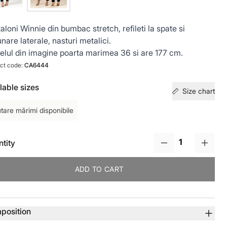
aloni Winnie din bumbac stretch, refileti la spate si
nare laterale, nasturi metalici.
lul din imagine poarta marimea 36 si are 177 cm.
ct code:
CA6444
lable sizes
Size chart
tare mărimi disponibile
tity
ADD TO CART
uct details
position