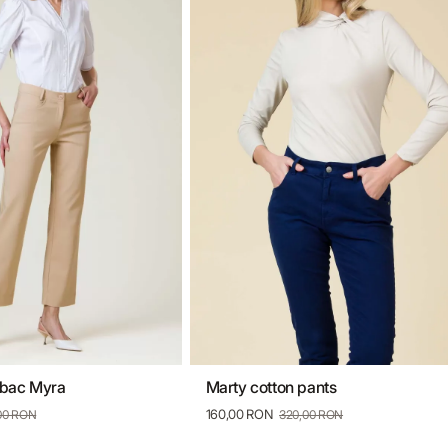
mbac Myra
Marty cotton pants
8
40
42
44
36
38
40
42
44
46
48
160,00 RON
00 RON
320,00 RON