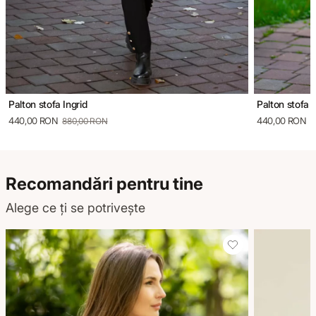
Palton stofa Ingrid
Palton stofa 
440,00 RON
440,00 RON
880,00 RON
8
Recomandări pentru tine
Alege ce ți se potrivește