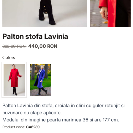
KNITWEAR
LUCE DEL TERRA
TWIN SETS
COATS
SENSE LIMITED EDITION
KNITWEAR
Palton stofa Lavinia
JACKETS
BACK TO OFFICE
COATS
440,00 RON
880,00 RON
TINUTE DE OCAZIE
JACKETS
Colors
VEZI TOATE REDUCERILE
TINUTE DE OCAZIE
NOUTĂȚI
Palton Lavinia din stofa, croiala in clini cu guler rotunjit si
PRODUSE DIN IN
buzunare cu clape aplicate.
Modelul din imagine poarta marimea 36 si are 177 cm.
GARDEROBA DE VACANTA
Product code:
CA6289