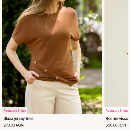
Reducere in cos
Reducere in cos
Bluza jersey Ines
Rochie viscoz
270,00 RON
530,00 RON