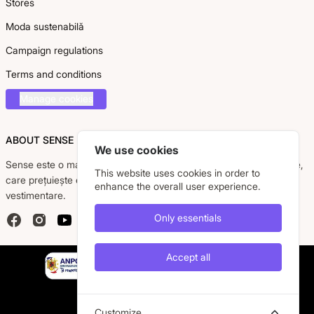
Stores
Moda sustenabilă
Campaign regulations
Terms and conditions
Manage cookies
ABOUT SENSE
We use cookies
Sense este o marcă românească dedicată femeii moderne, active,
This website uses cookies in order to
care prețuiește eleganța, confortul și calitatea pieselor
enhance the overall user experience.
vestimentare.
Only essentials
Facebook
Instagram
YouTube
Accept all
Customize