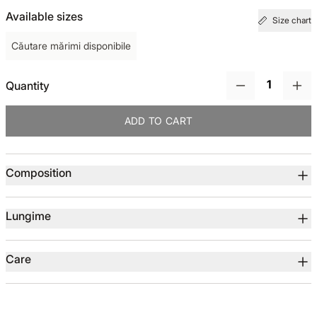
Available sizes
Size chart
TOTUL DE LA -50%
Căutare mărimi disponibile
TOTUL DE LA -30% LA -65%
Quantity
ADD TO CART
Product details
Composition
Lungime
Care