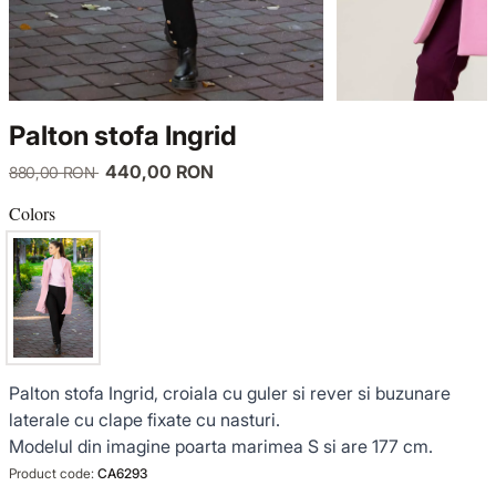
KNITWEAR
LUCE DEL TERRA
TWIN SETS
COATS
SENSE LIMITED EDITION
KNITWEAR
Palton stofa Ingrid
JACKETS
BACK TO OFFICE
COATS
440,00 RON
880,00 RON
TINUTE DE OCAZIE
JACKETS
Colors
VEZI TOATE REDUCERILE
TINUTE DE OCAZIE
NOUTĂȚI
Palton stofa Ingrid, croiala cu guler si rever si buzunare
PRODUSE DIN IN
laterale cu clape fixate cu nasturi.
Modelul din imagine poarta marimea S si are 177 cm.
GARDEROBA DE VACANTA
Product code:
CA6293