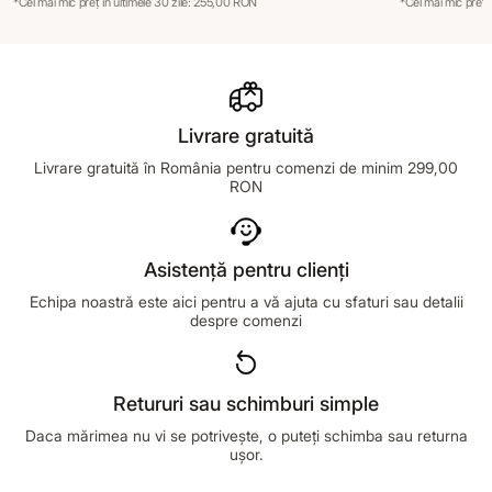
*Cel mai mic preț în ultimele 30 zile: 255,00 RON
*Cel mai mic preț 
Livrare gratuită
Livrare gratuită în România pentru comenzi de minim 299,00
RON
Asistență pentru clienți
Echipa noastră este aici pentru a vă ajuta cu sfaturi sau detalii
despre comenzi
Retururi sau schimburi simple
Daca mărimea nu vi se potrivește, o puteți schimba sau returna
ușor.