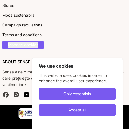
Stores
Moda sustenabilă
Campaign regulations
Terms and conditions
Manage cookies
ABOUT SENSE
We use cookies
Sense este o marcă românească dedicată femeii moderne, active,
This website uses cookies in order to
care prețuiește eleganța, confortul și calitatea pieselor
enhance the overall user experience.
vestimentare.
Only essentials
Facebook
Instagram
YouTube
Accept all