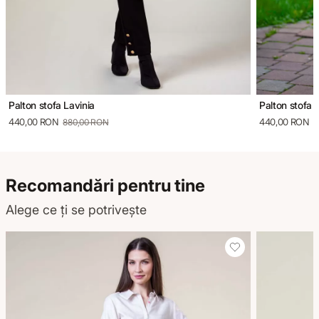
Palton stofa Lavinia
Palton stofa 
440,00 RON
440,00 RON
880,00 RON
8
Recomandări pentru tine
Alege ce ți se potrivește