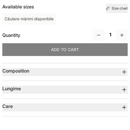
Available sizes
Size chart
TOTUL DE LA -50%
Căutare mărimi disponibile
TOTUL DE LA -30% LA -65%
Quantity
ADD TO CART
Product details
Composition
Lungime
Care