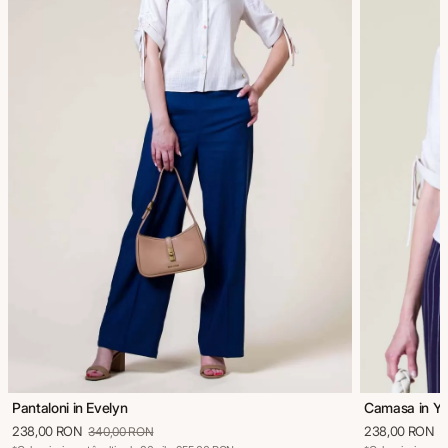
Pantaloni in Evelyn
Camasa in Y
238,00 RON
238,00 RON
340,00 RON
3