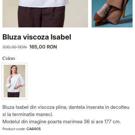
KNITWEAR
LUCE DEL TERRA
TWIN SETS
COATS
SENSE LIMITED EDITION
KNITWEAR
Bluza viscoza Isabel
JACKETS
BACK TO OFFICE
COATS
165,00 RON
330,00 RON
TINUTE DE OCAZIE
JACKETS
Colors
VEZI TOATE REDUCERILE
TINUTE DE OCAZIE
NOUTĂȚI
Bluza Isabel din viscoza plina, dantela inserata in decolteu
PRODUSE DIN IN
si la terminatie maneci.
Modelul din imagine poarta marimea 36 si are 177 cm.
GARDEROBA DE VACANTA
Product code:
CA6405