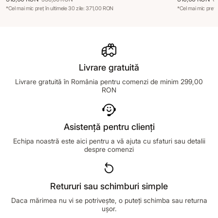
*Cel mai mic preț în ultimele 30 zile: 371,00 RON
*Cel mai mic preț 
Livrare gratuită
Livrare gratuită în România pentru comenzi de minim 299,00
RON
Asistență pentru clienți
Echipa noastră este aici pentru a vă ajuta cu sfaturi sau detalii
despre comenzi
Retururi sau schimburi simple
Daca mărimea nu vi se potrivește, o puteți schimba sau returna
ușor.