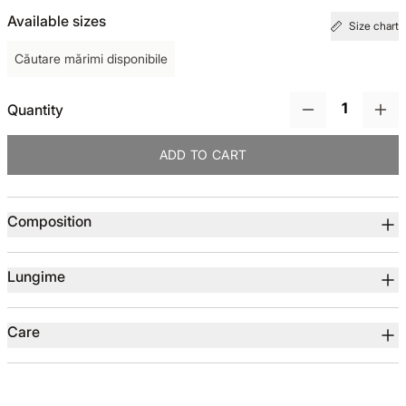
Available sizes
Size chart
TOTUL DE LA -50%
Căutare mărimi disponibile
TOTUL DE LA -30% LA -65%
Quantity
ADD TO CART
Product details
Composition
Lungime
Care