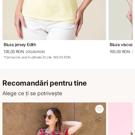
Bluza jersey Edith
Bluza viscoza
135,00 RON
155,00 RON
270,00 RON
3
*Cel mai mic preț în ultimele 30 zile: 189,00 RON
Recomandări pentru tine
Alege ce ți se potrivește