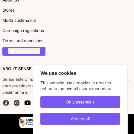
Stores
Moda sustenabilă
Campaign regulations
Terms and conditions
Manage cookies
ABOUT SENSE
We use cookies
Sense este o marcă românească dedicată femeii moderne, active,
This website uses cookies in order to
care prețuiește eleganța, confortul și calitatea pieselor
enhance the overall user experience.
vestimentare.
Only essentials
Facebook
Instagram
YouTube
Accept all