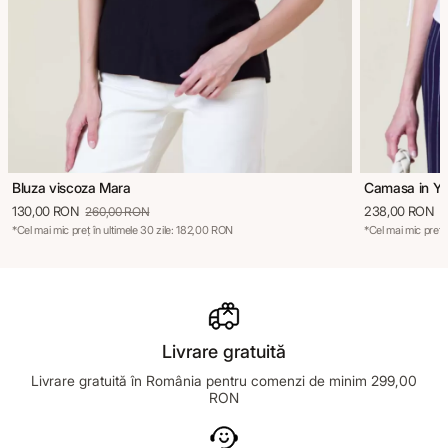
Bluza viscoza Mara
Camasa in Y
130,00 RON
238,00 RON
260,00 RON
3
*Cel mai mic preț în ultimele 30 zile: 182,00 RON
*Cel mai mic preț 
Livrare gratuită
Livrare gratuită în România pentru comenzi de minim 299,00
RON