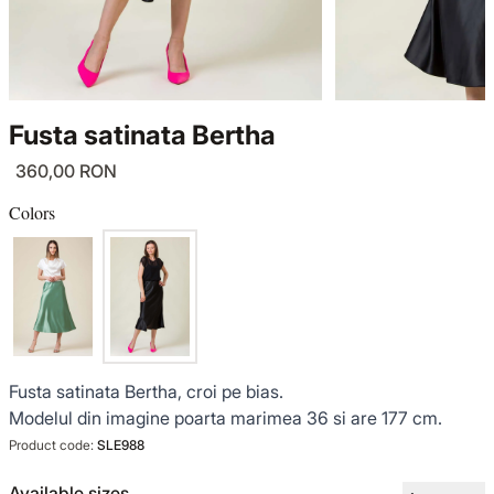
KNITWEAR
LUCE DEL TERRA
TWIN SETS
COATS
SENSE LIMITED EDITION
KNITWEAR
Fusta satinata Bertha
JACKETS
BACK TO OFFICE
COATS
360,00 RON
TINUTE DE OCAZIE
JACKETS
Colors
VEZI TOATE REDUCERILE
TINUTE DE OCAZIE
NOUTĂȚI
Fusta satinata Bertha, croi pe bias.
PRODUSE DIN IN
Modelul din imagine poarta marimea 36 si are 177 cm.
Product code:
SLE988
GARDEROBA DE VACANTA
Available sizes