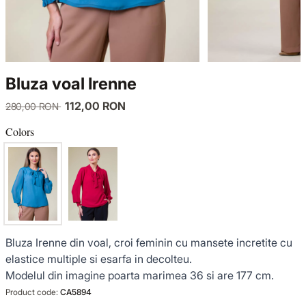
KNITWEAR
LUCE DEL TERRA
TWIN SETS
COATS
SENSE LIMITED EDITION
KNITWEAR
Bluza voal Irenne
JACKETS
BACK TO OFFICE
COATS
112,00 RON
280,00 RON
TINUTE DE OCAZIE
JACKETS
Colors
VEZI TOATE REDUCERILE
TINUTE DE OCAZIE
NOUTĂȚI
Bluza Irenne din voal, croi feminin cu mansete incretite cu
PRODUSE DIN IN
elastice multiple si esarfa in decolteu.
Modelul din imagine poarta marimea 36 si are 177 cm.
GARDEROBA DE VACANTA
Product code:
CA5894