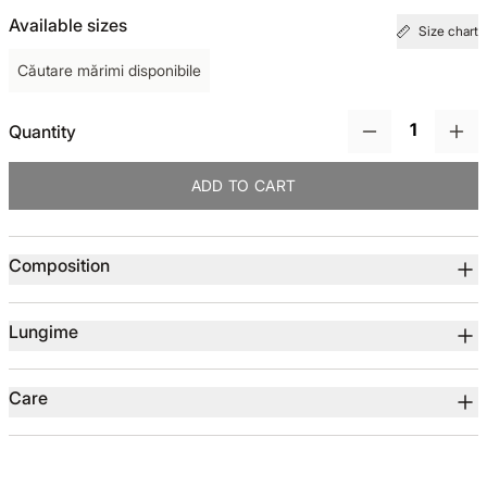
Available sizes
Size chart
TOTUL DE LA -50%
Căutare mărimi disponibile
TOTUL DE LA -30% LA -65%
Quantity
ADD TO CART
Product details
Composition
Lungime
Care