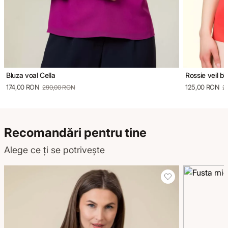
Bluza voal Cella
Rossie veil bl
174,00 RON
125,00 RON
290,00 RON
2
Recomandări pentru tine
Alege ce ți se potrivește