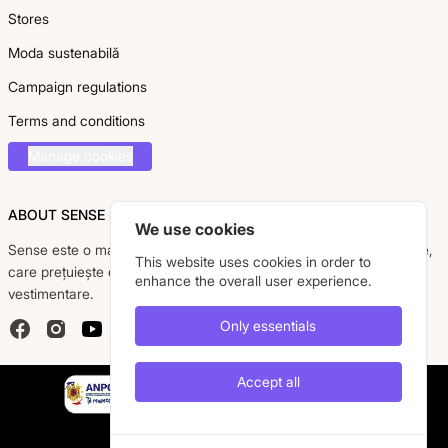
Stores
Moda sustenabilă
Campaign regulations
Terms and conditions
Manage cookies
ABOUT SENSE
We use cookies
Sense este o marcă românească dedicată femeii moderne, active,
This website uses cookies in order to
care prețuiește eleganța, confortul și calitatea pieselor
enhance the overall user experience.
vestimentare.
Only essentials
Facebook
Instagram
YouTube
Accept all