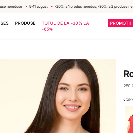
nereduse
5-11 august
-20% la 1 produs neredus, -30% la 2 produse neredu
SSES
PRODUSE
TOTUL DE LA -30% LA
PROMOȚII
-65%
Ro
250
Colo