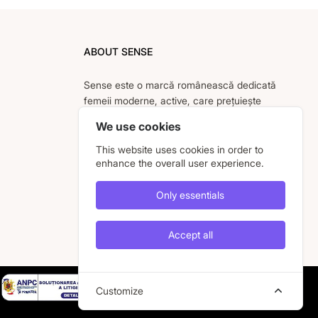
ABOUT SENSE
Sense este o marcă românească dedicată
femeii moderne, active, care prețuiește
eleganța, confortul și calitatea pieselor
We use cookies
vestimentare.
This website uses cookies in order to
enhance the overall user experience.
Facebook
Instagram
YouTube
Only essentials
Accept all
Customize