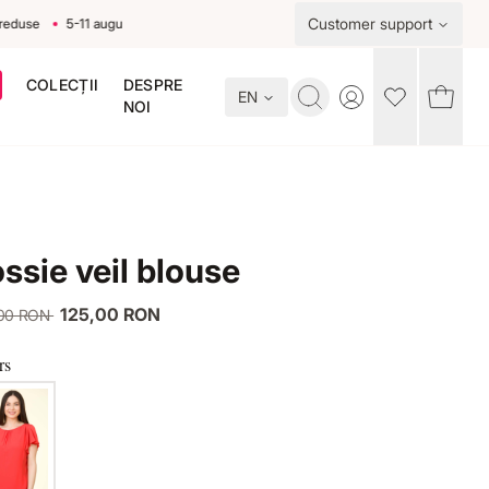
Customer support
se
5-11 august
COLECȚII
DESPRE
EN
Toggle account me
NOI
ssie veil blouse
125,00 RON
,00 RON
rs