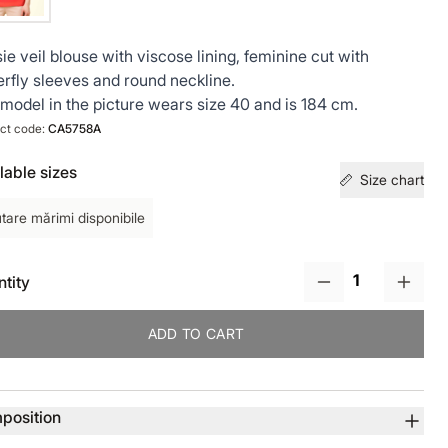
ie veil blouse with viscose lining, feminine cut with
erfly sleeves and round neckline.
model in the picture wears size 40 and is 184 cm.
ct code:
CA5758A
lable sizes
Size chart
tare mărimi disponibile
tity
ADD TO CART
uct details
position