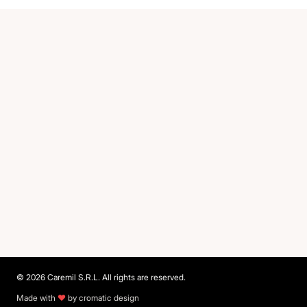
Footer
© 2026 Caremil S.R.L. All rights are reserved.
Made with
❤️
by cromatic design