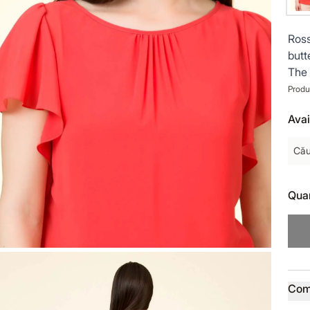
Ross
butt
The 
Produ
Avai
Cău
Quan
Prod
Com