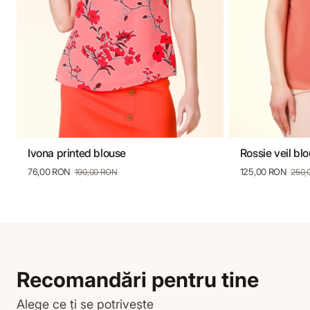
Ivona printed blouse
Rossie veil bl
34
36
38
40
42
44
46
36
38
76,00 RON
125,00 RON
190,00 RON
250,
Recomandări pentru tine
Alege ce ți se potrivește