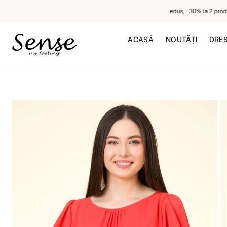
-20% la 1 produs neredus, -30% la 2 produse 
ACASĂ
NOUTĂȚI
DRE