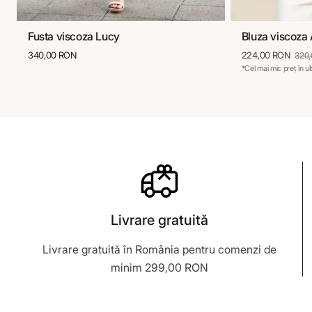
Fusta viscoza Lucy
Bluza viscoza
36
38
40
42
44
36
38
340,00 RON
224,00 RON
320
*Cel mai mic preț în u
Livrare gratuită
Livrare gratuită în România pentru comenzi de
minim 299,00 RON