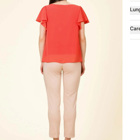
Lun
Car