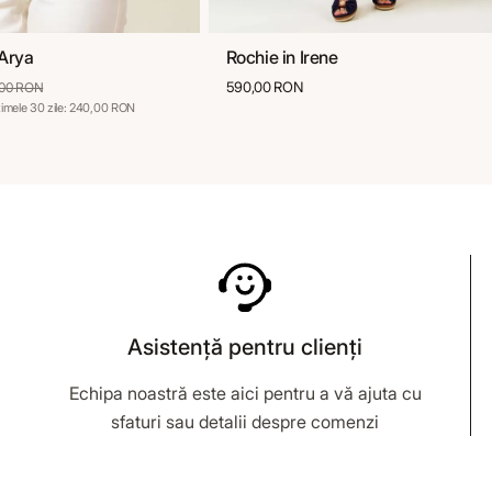
 Arya
Rochie in Irene
40
42
44
46
36
38
40
42
44
590,00 RON
,00 RON
ltimele 30 zile: 240,00 RON
Asistență pentru clienți
Echipa noastră este aici pentru a vă ajuta cu
sfaturi sau detalii despre comenzi