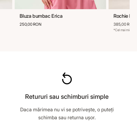
Bluza bumbac Erica
Rochie bu
36
38
40
42
250,00 RON
385,00 RON
*Cel mai mic preț
Retururi sau schimburi simple
Daca mărimea nu vi se potrivește, o puteți
schimba sau returna ușor.