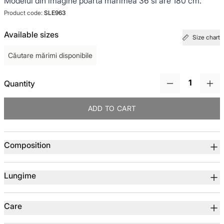
Modelul din imagine poarta marimea 36 si are 180 cm.
Product code:
SLE963
TOTUL DE LA -50%
Available sizes
Size chart
TOTUL DE LA -30% LA -65%
Căutare mărimi disponibile
Quantity
ADD TO CART
Product details
Composition
Lungime
Care