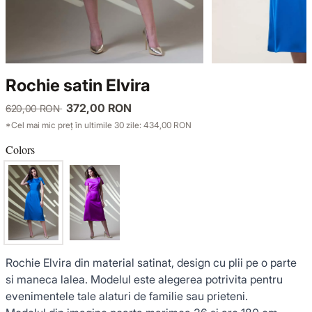
KNITWEAR
LUCE DEL TERRA
TWIN SETS
COATS
SENSE LIMITED EDITION
KNITWEAR
Rochie satin Elvira
JACKETS
BACK TO OFFICE
COATS
372,00 RON
620,00 RON
*Cel mai mic preț în ultimile 30 zile: 434,00 RON
TINUTE DE OCAZIE
JACKETS
Colors
VEZI TOATE REDUCERILE
TINUTE DE OCAZIE
NOUTĂȚI
PRODUSE DIN IN
Rochie Elvira din material satinat, design cu plii pe o parte
si maneca lalea. Modelul este alegerea potrivita pentru
evenimentele tale alaturi de familie sau prieteni.
GARDEROBA DE VACANTA