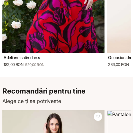
Adelinne satin dress
Occasion dres
182,00 RON
236,00 RON
520,00 RON
5
Recomandări pentru tine
Alege ce ți se potrivește