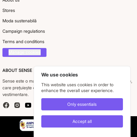
Stores
Moda sustenabilă
Campaign regulations
Terms and conditions
Manage cookies
ABOUT SENSE
We use cookies
Sense este o marcă românească dedicată femeii moderne, active,
This website uses cookies in order to
care prețuiește eleganța, confortul și calitatea pieselor
enhance the overall user experience.
vestimentare.
Only essentials
Facebook
Instagram
YouTube
Accept all