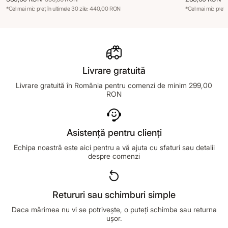
*Cel mai mic preț în ultimele 30 zile: 440,00 RON
*Cel mai mic preț 
Livrare gratuită
Livrare gratuită în România pentru comenzi de minim 299,00
RON
Asistență pentru clienți
Echipa noastră este aici pentru a vă ajuta cu sfaturi sau detalii
despre comenzi
Retururi sau schimburi simple
Daca mărimea nu vi se potrivește, o puteți schimba sau returna
ușor.