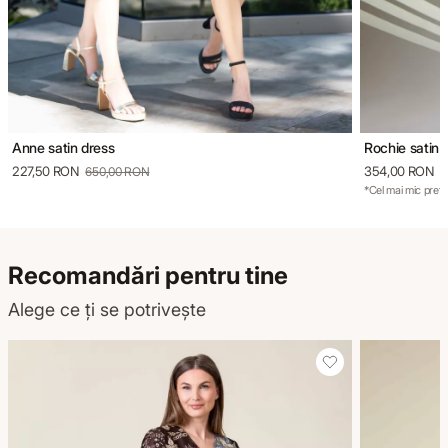
Anne satin dress
Rochie satin
227,50 RON
354,00 RON
650,00 RON
5
*Cel mai mic preț 
Recomandări pentru tine
Alege ce ți se potrivește