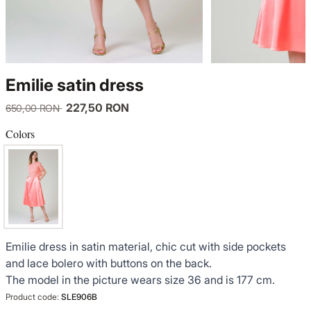
KNITWEAR
LUCE DEL TERRA
TWIN SETS
COATS
SENSE LIMITED EDITION
KNITWEAR
Emilie satin dress
JACKETS
BACK TO OFFICE
COATS
227,50 RON
650,00 RON
TINUTE DE OCAZIE
JACKETS
Colors
VEZI TOATE REDUCERILE
TINUTE DE OCAZIE
NOUTĂȚI
Emilie dress in satin material, chic cut with side pockets
PRODUSE DIN IN
and lace bolero with buttons on the back.
The model in the picture wears size 36 and is 177 cm.
GARDEROBA DE VACANTA
Product code:
SLE906B