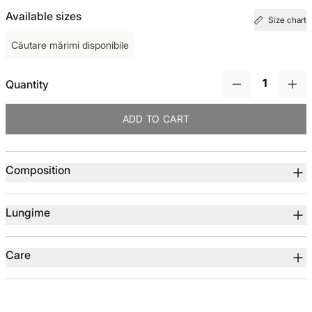
Available sizes
Size chart
TOTUL DE LA -50%
Căutare mărimi disponibile
TOTUL DE LA -30% LA -65%
Quantity
ADD TO CART
Product details
Composition
Lungime
Care