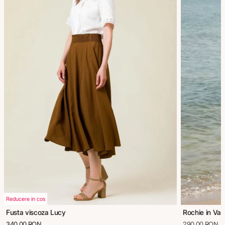
Reducere in cos
Fusta viscoza Lucy
Rochie in Va
340,00 RON
290,00 RON
5