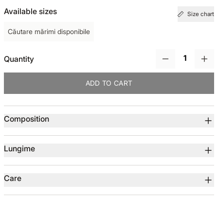
Available sizes
Size chart
TOTUL DE LA -50%
Căutare mărimi disponibile
TOTUL DE LA -30% LA -65%
Quantity
ADD TO CART
Product details
Composition
Lungime
Care