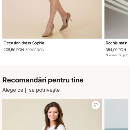
Occasion dress Sophia
Rochie satin
206,50 RON
354,00 RON
590,00 RON
5
*Cel mai mic preț 
Recomandări pentru tine
Alege ce ți se potrivește