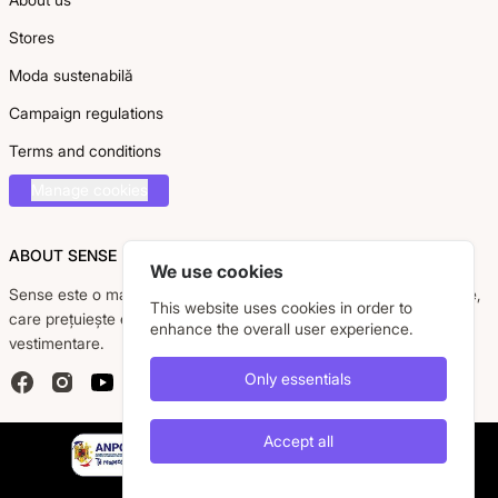
Stores
Moda sustenabilă
Campaign regulations
Terms and conditions
Manage cookies
ABOUT SENSE
We use cookies
Sense este o marcă românească dedicată femeii moderne, active,
This website uses cookies in order to
care prețuiește eleganța, confortul și calitatea pieselor
enhance the overall user experience.
vestimentare.
Only essentials
Facebook
Instagram
YouTube
Accept all