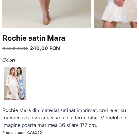
KNITWEAR
LUCE DEL TERRA
TWIN SETS
COATS
SENSE LIMITED EDITION
KNITWEAR
Rochie satin Mara
JACKETS
BACK TO OFFICE
COATS
240,00 RON
480,00 RON
TINUTE DE OCAZIE
JACKETS
Colors
VEZI TOATE REDUCERILE
TINUTE DE OCAZIE
NOUTĂȚI
Rochie Mara din material satinat imprimat, croi lejer cu
PRODUSE DIN IN
maneci usor evazate si volan la terminatie. Modelul din
imagine poarta marimea 36 si are 177 cm.
GARDEROBA DE VACANTA
Product code:
CA6042