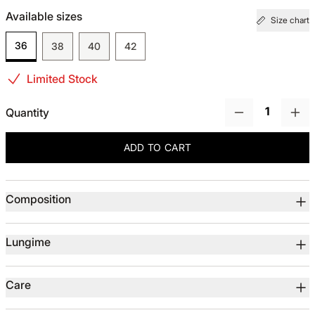
Available sizes
Size chart
TOTUL DE LA -50%
36
38
40
42
TOTUL DE LA -30% LA -65%
Limited Stock
Quantity
ADD TO CART
Product details
Composition
Lungime
Care