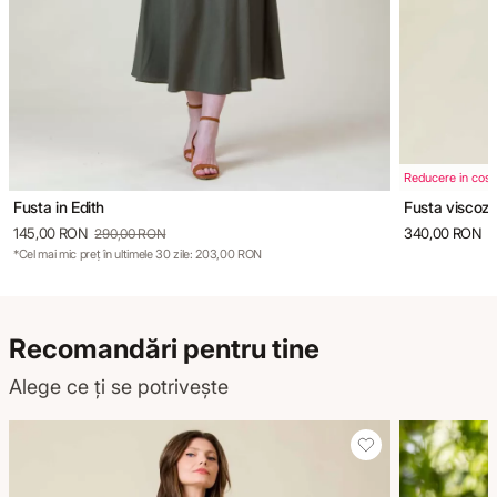
Reducere in cos
Fusta in Edith
Fusta viscoz
145,00 RON
340,00 RON
290,00 RON
*Cel mai mic preț în ultimele 30 zile: 203,00 RON
Recomandări pentru tine
Alege ce ți se potrivește