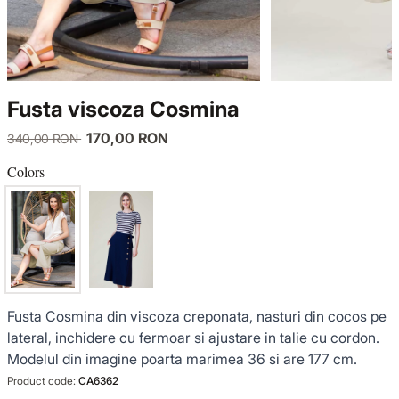
KNITWEAR
LUCE DEL TERRA
TWIN SETS
COATS
SENSE LIMITED EDITION
KNITWEAR
Fusta viscoza Cosmina
JACKETS
BACK TO OFFICE
COATS
170,00 RON
340,00 RON
TINUTE DE OCAZIE
JACKETS
Colors
VEZI TOATE REDUCERILE
TINUTE DE OCAZIE
NOUTĂȚI
Fusta Cosmina din viscoza creponata, nasturi din cocos pe
PRODUSE DIN IN
lateral, inchidere cu fermoar si ajustare in talie cu cordon.
Modelul din imagine poarta marimea 36 si are 177 cm.
GARDEROBA DE VACANTA
Product code:
CA6362