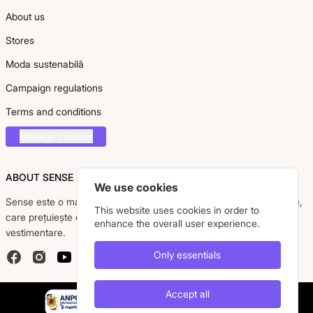
About us
Stores
Moda sustenabilă
Campaign regulations
Terms and conditions
Manage cookies
ABOUT SENSE
We use cookies
Sense este o marcă românească dedicată femeii moderne, active,
This website uses cookies in order to
care prețuiește eleganța, confortul și calitatea pieselor
enhance the overall user experience.
vestimentare.
Only essentials
Facebook
Instagram
YouTube
Accept all