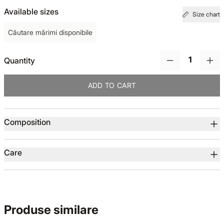
Available sizes
Size chart
TOTUL DE LA -50%
Căutare mărimi disponibile
TOTUL DE LA -30% LA -65%
Quantity
ADD TO CART
Product details
Composition
Care
Produse similare