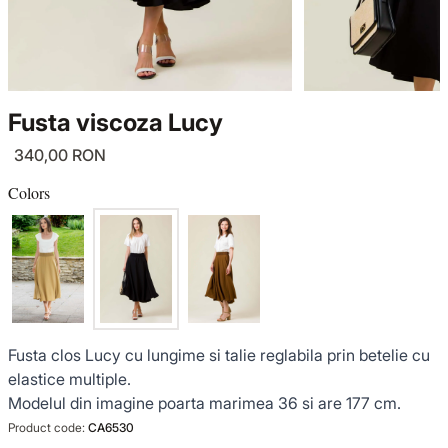
KNITWEAR
LUCE DEL TERRA
TWIN SETS
COATS
SENSE LIMITED EDITION
KNITWEAR
Fusta viscoza Lucy
JACKETS
BACK TO OFFICE
COATS
340,00 RON
TINUTE DE OCAZIE
JACKETS
Colors
VEZI TOATE REDUCERILE
TINUTE DE OCAZIE
NOUTĂȚI
Fusta clos Lucy cu lungime si talie reglabila prin betelie cu
PRODUSE DIN IN
elastice multiple.
Modelul din imagine poarta marimea 36 si are 177 cm.
GARDEROBA DE VACANTA
Product code:
CA6530