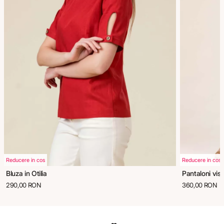
Reducere in cos
Reducere in cos
Bluza in Otilia
Pantaloni vis
290,00 RON
360,00 RON