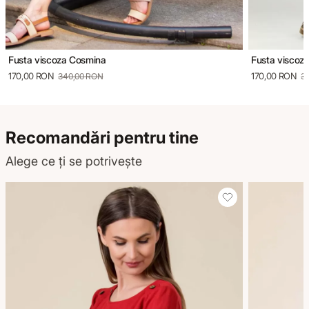
Fusta viscoza Cosmina
Fusta viscoz
170,00 RON
170,00 RON
340,00 RON
3
Recomandări pentru tine
Alege ce ți se potrivește