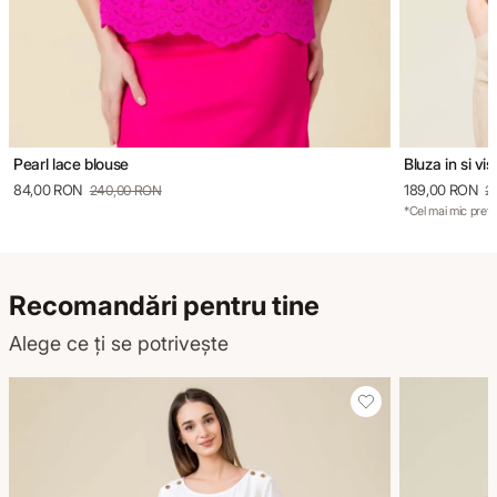
Pearl lace blouse
Bluza in si vi
84,00 RON
189,00 RON
240,00 RON
2
*Cel mai mic preț 
Recomandări pentru tine
Alege ce ți se potrivește