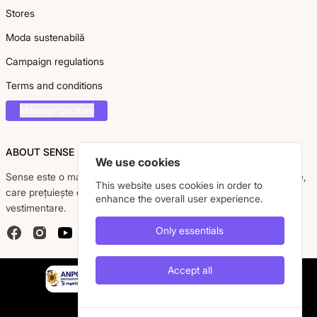
Stores
Moda sustenabilă
Campaign regulations
Terms and conditions
Manage cookies
ABOUT SENSE
We use cookies
Sense este o marcă românească dedicată femeii moderne, active,
This website uses cookies in order to
care prețuiește eleganța, confortul și calitatea pieselor
enhance the overall user experience.
vestimentare.
Only essentials
Facebook
Instagram
YouTube
Accept all