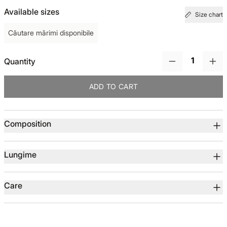
Available sizes
Size chart
TOTUL DE LA -50%
Căutare mărimi disponibile
TOTUL DE LA -30% LA -65%
Quantity
ADD TO CART
Product details
Composition
Lungime
Care