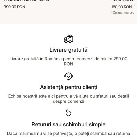
390,00 RON
180,00 RON
3
*Cel mai mic preț 
Livrare gratuită
Livrare gratuită în România pentru comenzi de minim 299,00
RON
Asistență pentru clienți
Echipa noastră este aici pentru a vă ajuta cu sfaturi sau detalii
despre comenzi
Retururi sau schimburi simple
Daca mărimea nu vi se potrivește, o puteți schimba sau returna