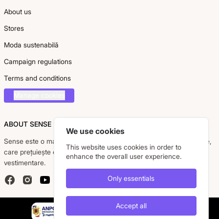
About us
Stores
Moda sustenabilă
Campaign regulations
Terms and conditions
Manage cookies
ABOUT SENSE
We use cookies
Sense este o marcă românească dedicată femeii moderne, active,
This website uses cookies in order to
care prețuiește eleganța, confortul și calitatea pieselor
enhance the overall user experience.
vestimentare.
Only essentials
Facebook
Instagram
YouTube
Accept all