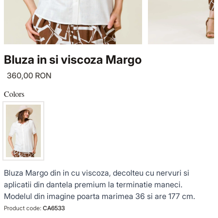
KNITWEAR
LUCE DEL TERRA
TWIN SETS
COATS
SENSE LIMITED EDITION
KNITWEAR
Bluza in si viscoza Margo
JACKETS
BACK TO OFFICE
COATS
360,00 RON
TINUTE DE OCAZIE
JACKETS
Colors
VEZI TOATE REDUCERILE
TINUTE DE OCAZIE
NOUTĂȚI
Bluza Margo din in cu viscoza, decolteu cu nervuri si
PRODUSE DIN IN
aplicatii din dantela premium la terminatie maneci.
Modelul din imagine poarta marimea 36 si are 177 cm.
GARDEROBA DE VACANTA
Product code:
CA6533