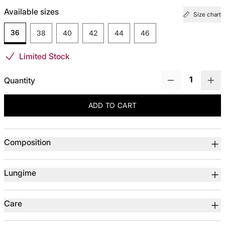
Available sizes
Size chart
TOTUL DE LA -50%
36
38
40
42
44
46
TOTUL DE LA -30% LA -65%
Limited Stock
Quantity
ADD TO CART
Product details
Composition
Lungime
Care