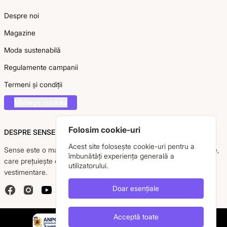
Despre noi
Magazine
Moda sustenabilă
Regulamente campanii
Termeni și condiții
Manage cookies
Folosim cookie-uri
DESPRE SENSE
Acest site folosește cookie-uri pentru a
Sense este o marcă românească dedicată femeii moderne, active,
îmbunătăți experiența generală a
care prețuiește eleganța, confortul și calitatea pieselor
utilizatorului.
vestimentare.
Doar esențiale
Facebook
Instagram
YouTube
Acceptă toate