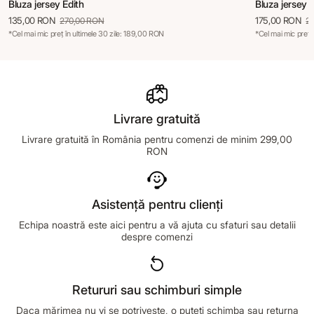
Bluza jersey Edith
Bluza jersey M
135,00 RON
175,00 RON
270,00 RON
2
*Cel mai mic preț în ultimele 30 zile: 189,00 RON
*Cel mai mic preț 
Livrare gratuită
Livrare gratuită în România pentru comenzi de minim 299,00
RON
Asistență pentru clienți
Echipa noastră este aici pentru a vă ajuta cu sfaturi sau detalii
despre comenzi
Retururi sau schimburi simple
Daca mărimea nu vi se potrivește, o puteți schimba sau returna