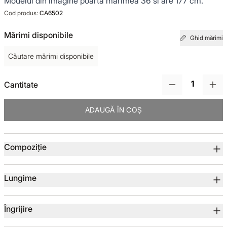
Modelul din imagine poarta marimea 36 si are 177 cm.
Cod produs:
CA6502
TOTUL DE LA -50%
Mărimi disponibile
Ghid mărimi
TOTUL DE LA -30% LA -65%
Căutare mărimi disponibile
Cantitate
ADAUGĂ ÎN COȘ
Detalii produs
Compoziție
Lungime
Îngrijire