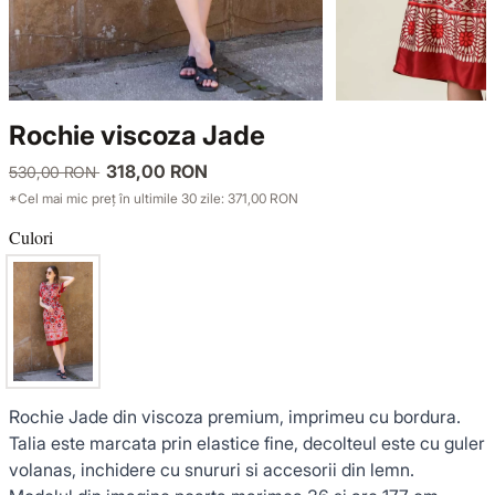
TRICOTAJE
LUCE DEL TERRA
COMPLEURI
GECI ȘI PALTOANE
SENSE LIMITED EDITION
TRICOTAJE
Rochie viscoza Jade
SACOURI ȘI JACHETE
OFFICE MOOD
GECI ȘI PALTOANE
318,00 RON
530,00 RON
*Cel mai mic preț în ultimile 30 zile: 371,00 RON
ȚINUTE DE OCAZIE
SACOURI ȘI JACHETE
Culori
VEZI TOATE REDUCERILE
ȚINUTE DE OCAZIE
NOUTĂȚI
COLECȚIA DIN IN
Rochie Jade din viscoza premium, imprimeu cu bordura.
Talia este marcata prin elastice fine, decolteul este cu guler
volanas, inchidere cu snururi si accesorii din lemn.
GARDEROBA DE VACANȚĂ