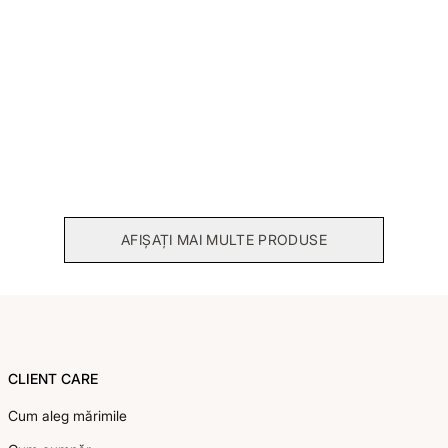
Pulover mohair Rebecca
Jacheta lana Adnana
168,00 RON
210,00 RON
420,00 RON
420,00 RON
AFIȘAȚI MAI MULTE PRODUSE
Footer
CLIENT CARE
Cum aleg mărimile