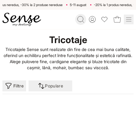
dus neredus, -30% la 2 produse nereduse
5-11 august
-20% la 1 produs neredus, -
Toggle account menu
BACK
BACK
BACK
BACK
BACK
B
Tricotaje
Home
/
ROCHII
PRODUSE
ROCHII
HAPPY HOUR
DESPRE NOI
ROCH
Tricotajele Sense sunt realizate din fire de cea mai buna calitate,
Categorii
oferind un echilibru perfect între funcționalitate și estetică rafinată.
/
Alege pulovere fine, cardigane elegante și bluze tricotate din
Tricotaje
ROCHII
FUSTE
SUMMER BREEZE
MODĂ SUSTENABILĂ
Rochii de zi
Roc
cașmir, lână, mohair, bumbac sau viscoză.
PANTALONI
LEMON PIE
MAGAZINE
Rochii de ocazie
Roc
FUSTE
Filtre
Populare
BLUZE ȘI CĂMĂȘI
MEDITERRANEAN SAND
Rochii imprimate
Roc
PANTALONI
COMPLEURI
POP OF GREEN
Rochii office
Roc
BLUZE ȘI CĂMĂȘI